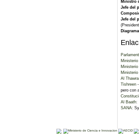
Ministro d
Jefe del 
Composic
Jefe del 
(Presiden
Diagrama 
Enla
Parlamen
Ministerio
Ministerio 
Ministerio
Al Thawra
Tishreen
-
pero con 
Constituc
Al Baath
:
SANA
: S