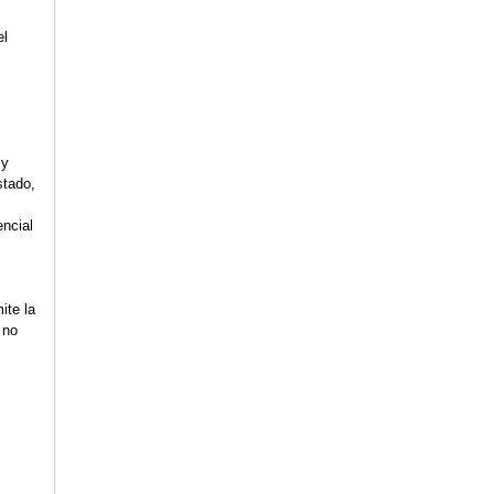
el
 y
stado,
dencial
ite la
 no