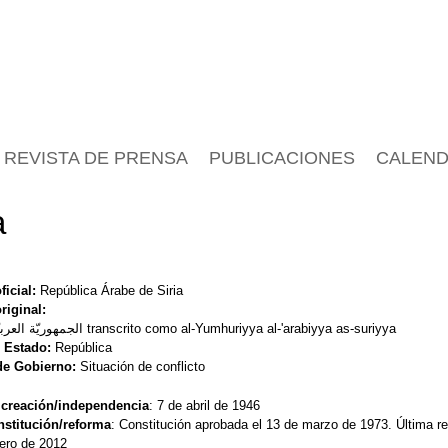
REVISTA DE PRENSA
PUBLICACIONES
CALEND
a
ficial:
República Árabe de Siria
riginal:
الجمهوريّة العربيّة السّوريّة transcrito como al-Yumhuriyya al-'arabiyya as-suriyya
 Estado:
República
de Gobierno:
Situación de conflicto
 creación/independencia
: 7 de abril de 1946
stitución/reforma
: Constitución aprobada el 13 de marzo de 1973. Última r
rero de 2012