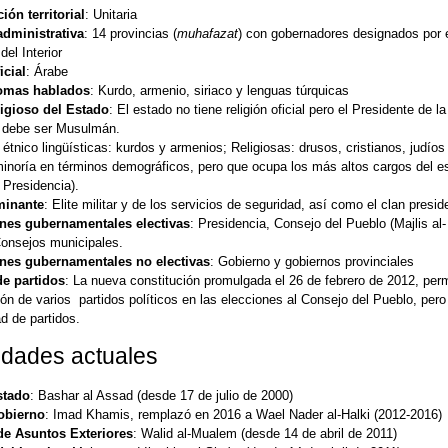
ión territorial
: Unitaria
administrativa
: 14 provincias (
muhafazat
) con gobernadores designados por 
del Interior
icial
: Árabe
iomas hablados
: Kurdo, armenio, siriaco y lenguas túrquicas
ligioso del Estado
: El estado no tiene religión oficial pero el Presidente de la
 debe ser Musulmán.
: étnico lingüísticas: kurdos y armenios; Religiosas: drusos, cristianos, judíos
minoría en términos demográficos, pero que ocupa los más altos cargos del e
a Presidencia).
minante
: Elite militar y de los servicios de seguridad, así como el clan presi
ones gubernamentales electivas
: Presidencia, Consejo del Pueblo (Majlis al-
Consejos municipales.
ones gubernamentales no electivas
: Gobierno y gobiernos provinciales
e partidos
: La nueva constitución promulgada el 26 de febrero de 2012, perm
ión de varios partidos políticos en las elecciones al Consejo del Pueblo, pero
ad de partidos.
idades actuales
stado
: Bashar al Assad (desde 17 de julio de 2000)
obierno
: Imad Khamis, remplazó en 2016 a Wael Nader al-Halki (2012-2016)
de Asuntos Exteriores
: Walid al-Mualem (desde 14 de abril de 2011)