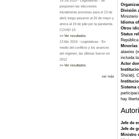
19 Jul 2020
-
Legislativas
-
Se
Organizac
posponen las elecciones
División 
inicialmente previstas para el 13 de
Ministerio 
abril; luego pasaron al 20 de mayo y
Idioma of
ahora al 19 de julio por la pandamia
Otros id
COVID-19
Status re
>> Ver resultados
República
13 Abr 2016
-
Legislativas
-
En
Minorías
medio del conflicto y los avances
alawíes (
del régimen, las últimas fueron en
incluida l
2012
Actor do
>> Ver resultados
Instituci
Sha'ab), 
ver más
Instituci
Sistema d
participac
hay libert
Autor
Jefe de e
Jefe de g
Ministro 