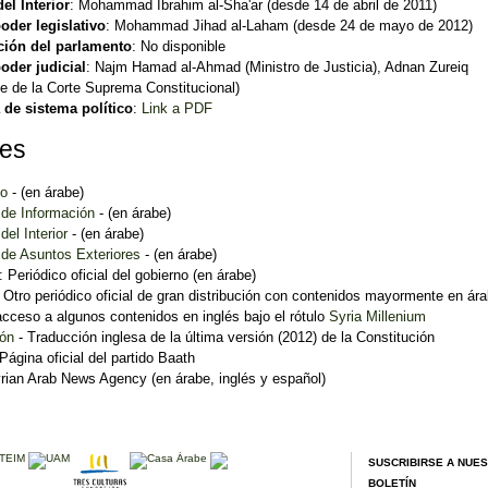
el Interior
: Mohammad Ibrahim al-Sha'ar (desde 14 de abril de 2011)
poder legislativo
: Mohammad Jihad al-Laham (desde 24 de mayo de 2012)
ión del parlamento
: No disponible
poder judicial
: Najm Hamad al-Ahmad (Ministro de Justicia), Adnan Zureiq
te de la Corte Suprema Constitucional)
de sistema político
:
Link a PDF
ces
to
- (en árabe)
 de Información
- (en árabe)
del Interior
- (en árabe)
 de Asuntos Exteriores
- (en árabe)
: Periódico oficial del gobierno (en árabe)
 Otro periódico oficial de gran distribución con contenidos mayormente en ára
acceso a algunos contenidos en inglés bajo el rótulo
Syria Millenium
ión
- Traducción inglesa de la última versión (2012) de la Constitución
 Página oficial del partido Baath
yrian Arab News Agency (en árabe, inglés y español)
SUSCRIBIRSE A NUE
BOLETÍN