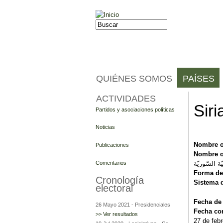
Jump to navigation
Buscar
Formulario de búsqueda
QUIÉNES SOMOS
PAÍSES
ACTIVIDADES
Siri
Partidos y asociaciones políticas
Noticias
Nombre o
Publicaciones
Nombre o
Comentarios
Forma de
Cronología
Sistema 
electoral
Fecha de
26 Mayo 2021
-
Presidenciales
Fecha con
>> Ver resultados
27 de feb