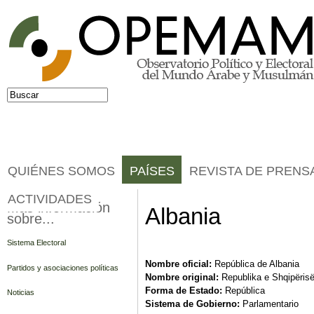
Jump to navigation
Buscar
Formulario de búsqueda
QUIÉNES SOMOS
PAÍSES
REVISTA DE PRENS
ACTIVIDADES
Más información
Albania
sobre...
Sistema Electoral
Nombre oficial:
República de Albania
Partidos y asociaciones políticas
Nombre original:
Republika e Shqipëris
Forma de Estado:
República
Noticias
Sistema de Gobierno:
Parlamentario