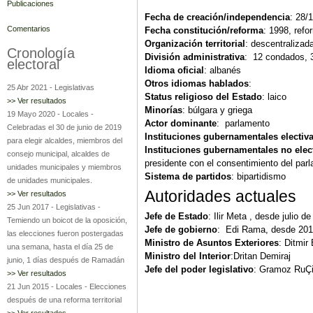
Publicaciones
Fecha de creación/independencia
: 28/
Comentarios
Fecha constitución/reforma
: 1998, ref
Organización territorial
: descentralizad
Cronología
División administrativa
: 12 condados, 3
electoral
Idioma oficial
: albanés
Otros idiomas hablados
:
25 Abr 2021
-
Legislativas
Status religioso del Estado
: laico
>> Ver resultados
Minorías
: búlgara y griega
19 Mayo 2020
-
Locales
-
Actor dominante
: parlamento
Celebradas el 30 de junio de 2019
Instituciones gubernamentales electiv
para elegir alcaldes, miembros del
Instituciones gubernamentales no elec
consejo municipal, alcaldes de
presidente con el consentimiento del par
unidades municipales y miembros
Sistema de partidos
: bipartidismo
de unidades municipales.
Autoridades actuales
>> Ver resultados
25 Jun 2017
-
Legislativas
-
Jefe de Estado
: Ilir Meta , desde julio d
Temiendo un boicot de la oposición,
Jefe de gobierno
: Edi Rama, desde 20
las elecciones fueron postergadas
Ministro de Asuntos Exteriores
: Ditmir
una semana, hasta el día 25 de
Ministro del Interior
:Dritan Demiraj
junio, 1 días después de Ramadán
Jefe del poder legislativo
: Gramoz RuÇi
>> Ver resultados
21 Jun 2015
-
Locales
-
Elecciones
después de una reforma territorial