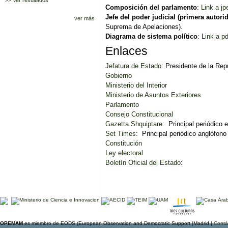
>> Ver resultados
Composición del parlamento
:
Link a jp
Jefe del poder judicial (primera autorid
ver más
Suprema de Apelaciones).
Diagrama de sistema político
:
Link a pd
Enlaces
Jefatura de Estado
: Presidente de la Rep
Gobierno
Ministerio del Interior
Ministerio de Asuntos Exteriores
Parlamento
Consejo Constitucional
Gazetta Shquiptare
: Principal periódico 
Set Times
: Principal periódico anglófono
Constitución
Ley electoral
Boletín Oficial del Estado
:
OPEMAM
es miembro de EODS (European Observation and Democratic Support |Madrid |
Contá