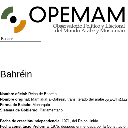
Jump to navigation
Buscar
Formulario de búsqueda
Bahréin
Nombre oficial:
Reino de Bahréin
Nombre original:
Mamlakat al-Bahrein, transliterado del árabe مملكة البحرين
Forma de Estado:
Monarquía
Sistema de Gobierno:
Parlamentario
Fecha de creación/independencia
: 1971, del Reino Unido
Fecha constitución/reforma
: 1975, después enmendada por la Constitución 