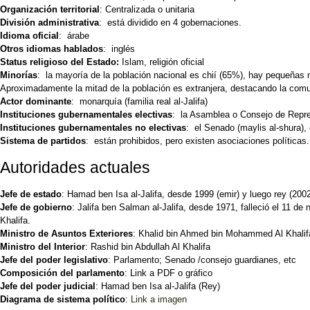
Organización territorial
: Centralizada o unitaria
División administrativa
: está dividido en 4 gobernaciones.
Idioma oficial
: árabe
Otros idiomas hablados
: inglés
Status religioso del Estado:
Islam, religión oficial
Minorías
: la mayoría de la población nacional es chií (65%), hay pequeñas m
Aproximadamente la mitad de la población es extranjera, destacando la comu
Actor dominante
: monarquía (familia real al-Jalifa)
Instituciones gubernamentales electivas
: la Asamblea o Consejo de Repres
Instituciones gubernamentales no electivas
: el Senado (maylis al-shura), 
Sistema de partidos
: están prohibidos, pero existen asociaciones políticas
Autoridades actuales
Jefe de estado
: Hamad ben Isa al-Jalifa, desde 1999 (emir) y luego rey (2002
Jefe de gobierno
: Jalifa ben Salman al-Jalifa, desde 1971, falleció el 11 
Khalifa.
Ministro de Asuntos Exteriores
: Khalid bin Ahmed bin Mohammed Al Khalif
Ministro del Interior
: Rashid bin Abdullah Al Khalifa
Jefe del poder legislativo
: Parlamento; Senado /consejo guardianes, etc
Composición del parlamento
: Link a PDF o gráfico
Jefe del poder judicial
: Hamad ben Isa al-Jalifa (Rey)
Diagrama de sistema político
:
Link a imagen