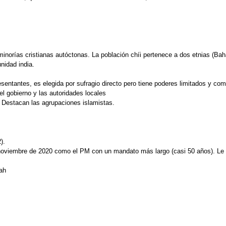
inorías cristianas autóctonas. La población chíi pertenece a dos etnias (Bah
nidad india.
entantes, es elegida por sufragio directo pero tiene poderes limitados y co
el gobierno y las autoridades locales
. Destacan las agrupaciones islamistas.
).
de noviembre de 2020 como el PM con un mandato más largo (casi 50 años). Le
ah