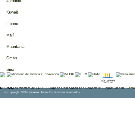
Jordania
Kuwait
Líbano
Malí
Mauritania
Omán
Siria
OPEMAM
es miembro de EODS (European Observation and Democratic Support |Madrid |
Contá
© Copyright 2026 Opemam. Todos los derechos reservados.