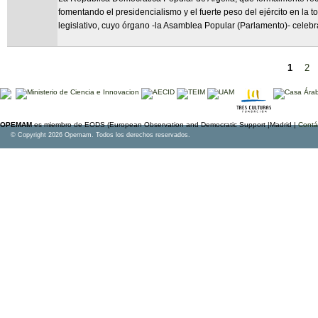
fomentando el presidencialismo y el fuerte peso del ejército en la 
legislativo, cuyo órgano -la Asamblea Popular (Parlamento)- celeb
1
2
Páginas
OPEMAM
es miembro de EODS (European Observation and Democratic Support |Madrid |
Contá
© Copyright 2026 Opemam. Todos los derechos reservados.