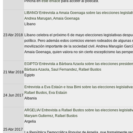
Pincha en
este enlace
para acceer al podcast.
LIBANO/ Entrevista a Amaia Goenaga sobre las elecciones legislat
Andrea Marugan
,
Amaia Goenaga
Líbano
23 Abr 2018
Líbano celebra el próximo 6 de mayo elecciones legislativas despu
político. Pero además estos comicios vienen rodeados de algunas 
movilización importante de la sociedad civil. Andrea Marugán Garc
Amaia Goenaga, quien valora no sin cierto escepticismo las perspe
EGIPTO/ Entrevista a Bárbara Azaola sobre las elecciones preside
Bárbara Azaola
,
Saul Fernandez
,
Rafael Bustos
21 Mar 2018
Egipto
Entrevista a Eva Estaún e Issa Bimi sobre las elecciones legislativ
Rafael Bustos
,
Eva Estaún
24 Jun 2017
Albania
ARGELIA/ Entrevista a Rafael Bustos sobre las elecciones legislat
Maryam Gutierrez
,
Rafael Bustos
Argelia
25 Abr 2017
La República Democrática Popular de Argelia, que formalmente reco