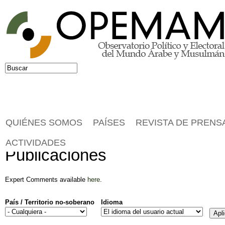
Jump to navigation
Buscar
Formulario de búsqueda
QUIÉNES SOMOS
PAÍSES
REVISTA DE PRENS
ACTIVIDADES
Publicaciones
Expert Comments available
here
.
País / Territorio no-soberano
Idioma