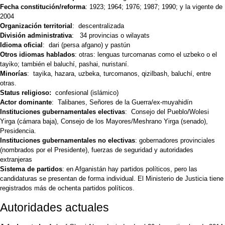
Fecha constitución/reforma
:
1923; 1964; 1976; 1987; 1990; y la vigente de
2004
Organización territorial
: descentralizada
División administrativa
: 34 provincias o wilayats
Idioma oficial
: dari (persa afgano) y pastún
Otros idiomas hablados
:
otras: lenguas turcomanas como el uzbeko o el
tayiko; también el baluchí, pashai, nuristaní.
Minorías
:
tayika, hazara, uzbeka, turcomanos, qizilbash, baluchí, entre
otras.
Status religioso:
confesional (islámico)
Actor dominante
: Talibanes, Señores de la Guerra/ex-muyahidín
Instituciones gubernamentales electivas
: Consejo del Pueblo/Wolesi
Yirga (cámara baja), Consejo de los Mayores/Meshrano Yirga (senado),
Presidencia.
Instituciones gubernamentales no electivas
: gobernadores provinciales
(nombrados por el Presidente), fuerzas de seguridad y autoridades
extranjeras
Sistema de partidos
: en Afganistán hay partidos políticos, pero las
candidaturas se presentan de forma individual. El Ministerio de Justicia tiene
registrados más de ochenta partidos políticos.
Autoridades actuales