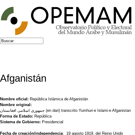
Jump to navigation
Buscar
Formulario de búsqueda
Afganistán
Nombre oficial:
República Islámica de Afganistán
Nombre original:
جمهوری اسلامی افغانستان (en dari) transcrito Yumhuri-e Islami-e Afganistan
Forma de Estado:
República
Sistema de Gobierno:
Presidencial
Fecha de creación/independencia
: 19 agosto 1919, del Reino Unido