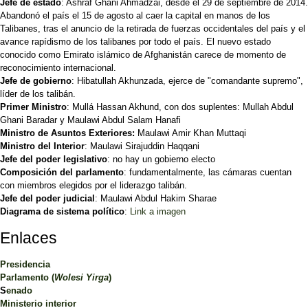
Jefe de estado
: Ashraf Ghani Ahmadzai, desde el 29 de septiembre de 2014.
Abandonó el país el 15 de agosto al caer la capital en manos de los
Talibanes, tras el anuncio de la retirada de fuerzas occidentales del país y el
avance rapídismo de los talibanes por todo el país. El nuevo estado
conocido como Emirato islámico de Afghanistán carece de momento de
reconocimiento internacional.
Jefe de gobierno
: Hibatullah Akhunzada, ejerce de "comandante supremo",
líder de los talibán.
Primer Ministro
: Mullá Hassan Akhund, con dos suplentes: Mullah Abdul
Ghani Baradar y Maulawi Abdul Salam Hanafi
Ministro de Asuntos Exteriores:
Maulawi Amir Khan Muttaqi
Ministro del Interior
: Maulawi Sirajuddin Haqqani
Jefe del poder legislativo
: no hay un gobierno electo
Composición del parlamento
: fundamentalmente, las cámaras cuentan
con miembros elegidos por el liderazgo talibán.
Jefe del poder judicial
: Maulawi Abdul Hakim Sharae
Diagrama de sistema político
:
Link a imagen
Enlaces
Presidencia
Parlamento (
Wolesi Yirga
)
S
enado
Ministerio interior