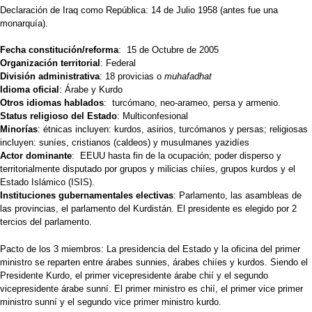
Declaración de Iraq como República: 14 de Julio 1958 (antes fue una
monarquía).
Fecha constitución/reforma
: 15 de Octubre de 2005
Organización territorial
: Federal
División administrativa
: 18 provicias o
muhafadhat
Idioma oficial
: Árabe y Kurdo
Otros idiomas hablados
: turcómano, neo-arameo, persa y armenio.
Status religioso del Estado
: Multiconfesional
Minorías
: étnicas incluyen: kurdos, asirios, turcómanos y persas; religiosas
incluyen: suníes, cristianos (caldeos) y musulmanes yazidíes
Actor dominante
: EEUU hasta fin de la ocupación; poder disperso y
territorialmente disputado por grupos y milicias chiíes, grupos kurdos y el
Estado Islámico (ISIS).
Instituciones gubernamentales electivas
: Parlamento, las asambleas de
las provincias, el parlamento del Kurdistán. El presidente es elegido por 2
tercios del parlamento.
Pacto de los 3 miembros: La presidencia del Estado y la oficina del primer
ministro se reparten entre árabes sunnies, árabes chiíes y kurdos. Siendo el
Presidente Kurdo, el primer vicepresidente árabe chií y el segundo
vicepresidente árabe sunní. El primer ministro es chií, el primer vice primer
ministro sunní y el segundo vice primer ministro kurdo.