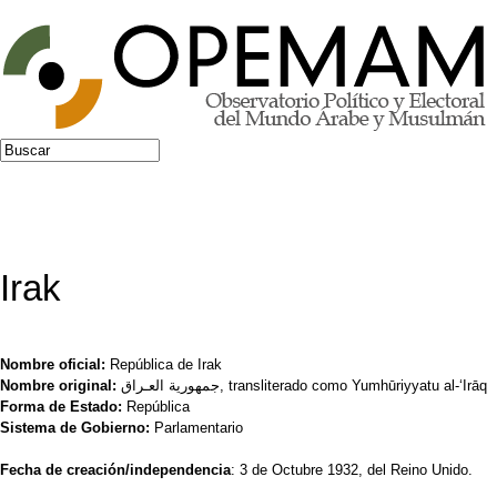
Jump to navigation
Buscar
Formulario de búsqueda
Irak
Nombre oficial:
República de Irak
Nombre original:
جمهورية العـراق, transliterado como Yumhūriyyatu al-‘Irāq
Forma de Estado:
República
Sistema de Gobierno:
Parlamentario
Fecha de creación/independencia
: 3 de Octubre 1932, del Reino Unido.