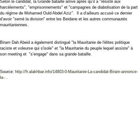
Selon le candidat, la Grande bataille arrive après qu’il a "résisté aux
harcèlements", "emprisonnements" et "campagnes de diabolisation de la part
du régime de Mohamed Ould Abdel Aziz". Il a d’ailleurs accusé ce dernier
d’avoir "semé la division" entre les Beidane et les autres communautés
mauritaniennes.
Biram Dah Abeid a également distingué "la Mauritanie de l'élites politique
raciste et voleurse qui s'isole" et "la Mauritanie du peuple lequel assiste" à
son meeting et "s’engage" dans sa grande bataille.
Source:
http://fr.alakhbar.info/14803-0-Mauritanie-La-candidat-Biram-annonce-
la-...