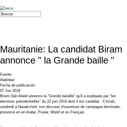
Jump to navigation
Buscar
Formulario de búsqueda
Mauritanie: La candidat Biram
annonce " la Grande baille "
Fuente:
Alakhbar
Fecha de publicación:
07 Jun 2019
Biram Dah Abeid annonce la "Grande bataille" qu'il a expliquée par "les
élections présidentielles" du 22 juin 2019 dont il est candidat. Il livrait,
vendredi à Nouakchott, son discours d’ouverture de campagne électorale,
prononcé en en Arabe, Poular, Wolof et en Français.