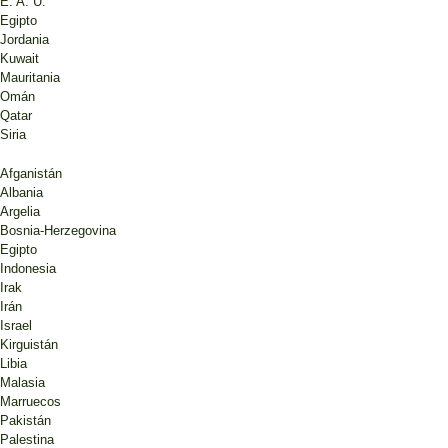
E. A. U.
Egipto
Jordania
Kuwait
Mauritania
Omán
Qatar
Siria
Afganistán
Albania
Argelia
Bosnia-Herzegovina
Egipto
Indonesia
Irak
Irán
Israel
Kirguistán
Libia
Malasia
Marruecos
Pakistán
Palestina