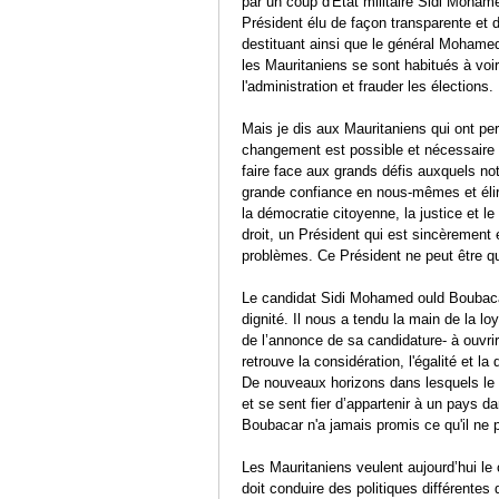
par un coup d'État militaire Sidi Mohame
Président élu de façon transparente et d
destituant ainsi que le général Moham
les Mauritaniens se sont habitués à voir
l'administration et frauder les élections.
Mais je dis aux Mauritaniens qui ont per
changement est possible et nécessaire e
faire face aux grands défis auxquels no
grande confiance en nous-mêmes et élire
la démocratie citoyenne, la justice et l
droit, un Président qui est sincèrement
problèmes. Ce Président ne peut être 
Le candidat Sidi Mohamed ould Boubacar
dignité. Il nous a tendu la main de la l
de l’annonce de sa candidature- à ouvri
retrouve la considération, l'égalité et l
De nouveaux horizons dans lesquels le ci
et se sent fier d’appartenir à un pays d
Boubacar n'a jamais promis ce qu'il ne 
Les Mauritaniens veulent aujourd’hui le
doit conduire des politiques différentes 