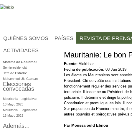
Jump to navigation
QUIÉNES SOMOS
PAÍSES
REVISTA DE PRENS
ACTIVIDADES
Mauritania
Mauritanie: Le bon 
Sistema de Gobierno:
Fuente:
Alakhbar
Semipresidencial
Fecha de publicación:
08 Jun 2019
Jefe de Estado:
Les électeurs Mauritaniens sont appelés 
Mohammed Uld Gazuani
Président. Clé de voûte des institutions 
Elecciones
fonctionnement régulier des services pub
convocadas
territoriale. Il incombe au Président de
judiciaire. Il détermine et dirige la poli
Mauritania
-
Legislativas
Constitution et promulgue les lois. Il n
13 Mayo 2023
Sur proposition du Premier ministre, il 
Mauritania
-
Legislativas
autres pouvoirs et prérogatives prévus p
13 Mayo 2023
Además...
Par Moussa ould Ebnou