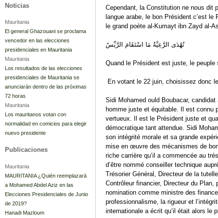
Noticias
Cependant, la Constitution ne nous dit p
langue arabe, le bon Président c’est le
Mauritania
le grand poète al-Kumayt ibn Zayd al-As
El general Ghazouani se proclama
vencedor en las elecciones
تُهْدَى الرَّعِيَّةُ مَا اسْتَقَامَ الرَّيِّسُ
presidenciales en Mauritania
Mauritania
Quand le Président est juste, le peuple
Los resultados de las elecciones
presidenciales de Mauritania se
En votant le 22 juin, choisissez donc le
anunciarán dentro de las próximas
72 horas
Sidi Mohamed ould Boubacar, candidat 
Mauritania
homme juste et équitable. Il est connu 
Los mauritanos votan con
vertueux. Il est le Président juste et qu
normalidad en comicios para elegir
démocratique tant attendue. Sidi Moha
nuevo presidente
son intégrité morale et sa grande expéri
mise en œuvre des mécanismes de bonn
Publicaciones
riche carrière qu’il a commencée au tré
d’être nommé conseiller technique aupr
Mauritania
Trésorier Général, Directeur de la tutel
MAURITANIA ¿Quién reemplazará
Contrôleur financier, Directeur du Plan,
a Mohamed Abdel Aziz en las
nomination comme ministre des finances
Elecciones Presidenciales de Junio
professionnalisme, la rigueur et l’intégr
de 2019?
internationale a écrit qu’il était alors l
Hanadi Mazloum