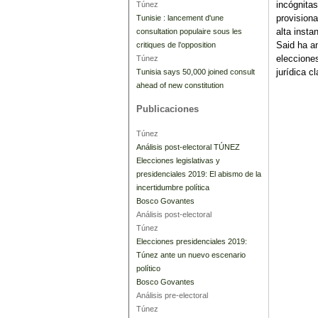
incógnitas
Túnez
provision
Tunisie : lancement d'une
alta insta
consultation populaire sous les
Said ha a
critiques de l’opposition
elecciones
Túnez
jurídica c
Tunisia says 50,000 joined consult
ahead of new constitution
Publicaciones
Túnez
Análisis post-electoral TÚNEZ
Elecciones legislativas y
presidenciales 2019: El abismo de la
incertidumbre política
Bosco Govantes
Análisis post-electoral
Túnez
Elecciones presidenciales 2019:
Túnez ante un nuevo escenario
político
Bosco Govantes
Análisis pre-electoral
Túnez