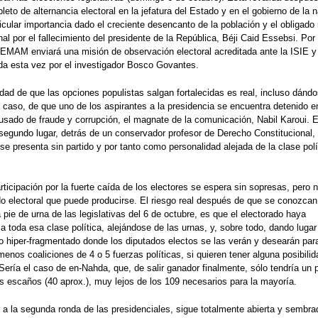
leto de alternancia electoral en la jefatura del Estado y en el gobierno de la 
icular importancia dado el creciente desencanto de la población y el obligado 
al por el fallecimiento del presidente de la República, Béji Caid Essebsi. Por
EMAM enviará una misión de observación electoral acreditada ante la ISIE y
a esta vez por el investigador Bosco Govantes.
idad de que las opciones populistas salgan fortalecidas es real, incluso dándo
 caso, de que uno de los aspirantes a la presidencia se encuentra detenido e
cusado de fraude y corrupción, el magnate de la comunicación, Nabil Karoui. 
segundo lugar, detrás de un conservador profesor de Derecho Constitucional,
se presenta sin partido y por tanto como personalidad alejada de la clase polí
rticipación por la fuerte caída de los electores se espera sin sopresas, pero 
do electoral que puede producirse. El riesgo real después de que se conozcan
pie de urna de las legislativas del 6 de octubre, es que el electorado haya
a toda esa clase política, alejándose de las urnas, y, sobre todo, dando lugar
o hiper-fragmentado donde los diputados electos se las verán y desearán par
menos coaliciones de 4 o 5 fuerzas políticas, si quieren tener alguna posibili
Sería el caso de en-Nahda, que, de salir ganador finalmente, sólo tendría un p
s escaños (40 aprox.), muy lejos de los 109 necesarios para la mayoría.
 a la segunda ronda de las presidenciales, sigue totalmente abierta y sembra