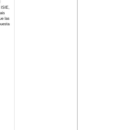
d
 ISIE,
Kais
ue las
puesta