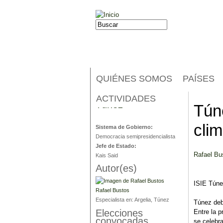
Jump to navigation
Buscar
Formulario de búsqueda
QUIÉNES SOMOS
PAÍSES
ACTIVIDADES
Túnez
Túne
cli
Sistema de Gobierno:
Democracia semipresidencialista
Jefe de Estado:
Rafael Bu
Kais Said
Autor(es)
ISIE Tún
Rafael Bustos
Especialista en:
Argelia, Túnez
Túnez deb
Elecciones
Entre la p
convocadas
se celebra