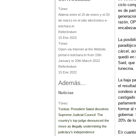
ciclo comp
Túnez
es de part
Abierta entre el 15 de enero y el 20
generacion
de marzo en el sitio electronico e-
razón, OP
istichara.tn
encabezad
Referéndum
15 Ene 2022
La posibil
Túnez
paradójico
Open via Internet at the Website
cárcel, a
portal e-istichara.tn from 15th
quedó en 
January to 20th March 2022
Said, que 
Referéndum
tunecina.
15 Ene 2022
La baja pa
Además...
el resulta
sondeos a 
Noticias
castigado 
parlament
Túnez
formar al 
Tunisia: President Saied dissolves
gobernar. 
Supreme Judicial Council: The
20% de lo
country's top judge denounced the
move as illegally undermining the
En cuanto
judiciary's independence