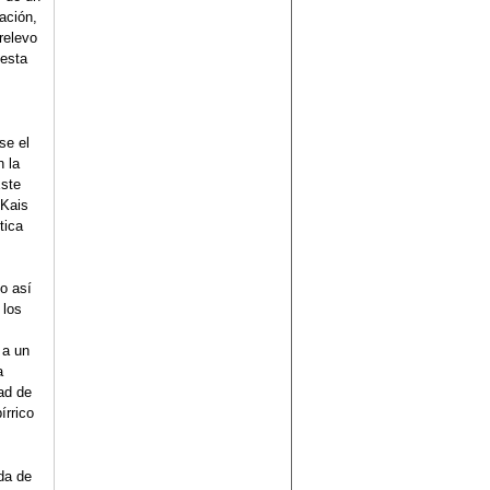
nación,
relevo
 esta
se el
n la
Este
 Kais
tica
no así
 los
 a un
a
dad de
írrico
da de