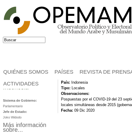
Jump to navigation
Buscar
Formulario de búsqueda
QUIÉNES SOMOS
PAÍSES
REVISTA DE PRENS
País:
Indonesia
ACTIVIDADES
Indonesia
Tipo:
Locales
Observaciones:
Pospuestas por el COVID-19 del 23 septi
Sistema de Gobierno:
locales simultáneas desde 2015 (gobernad
Parlamentario
Fecha:
09 Dic 2020
Jefe de Estado:
Joko Widodo
Más información
sobre...