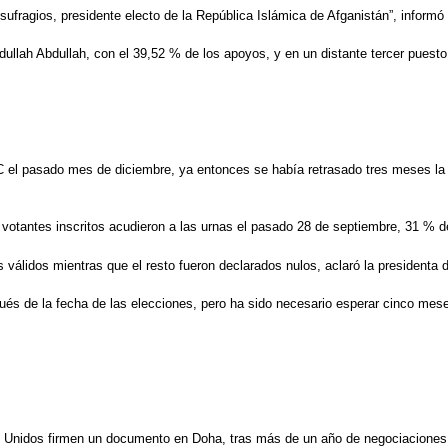
sufragios, presidente electo de la República Islámica de Afganistán”, inform
bdullah Abdullah, con el 39,52 % de los apoyos, y en un distante tercer pues
EC el pasado mes de diciembre, ya entonces se había retrasado tres meses la
 votantes inscritos acudieron a las urnas el pasado 28 de septiembre, 31 % d
s válidos mientras que el resto fueron declarados nulos, aclaró la presidenta 
pués de la fecha de las elecciones, pero ha sido necesario esperar cinco mes
s Unidos firmen un documento en Doha, tras más de un año de negociaciones, co