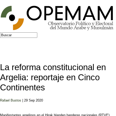
Jump to navigation
Buscar
Formulario de búsqueda
La reforma constitucional en
Argelia: reportaje en Cinco
Continentes
Rafael Bustos
| 29 Sep 2020
Manifestantes argelinos en el Hirak blanden banderas nacionales (RTVE)