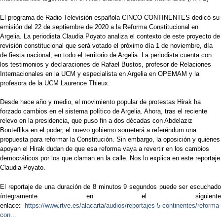
El programa de Radio Televisión española CINCO CONTINENTES dedicó su
emisión del 22 de septiembre de 2020 a la Reforma Constitucional en
Argelia. La periodista Claudia Poyato analiza el contexto de este proyecto de
revisión constitucional que será votado el próximo día 1 de noviembre, día
de fiesta nacional, en todo el territorio de Argelia. La periodista cuenta con
los testimonios y declaraciones de Rafael Bustos, profesor de Relaciones
Internacionales en la UCM y especialista en Argelia en OPEMAM y la
profesora de la UCM Laurence Thieux.
Desde hace año y medio, el movimiento popular de protestas Hirak ha
forzado cambios en el sistema político de Argelia. Ahora, tras el reciente
relevo en la presidencia, que puso fin a dos décadas con Abdelaziz
Bouteflika en el poder, el nuevo gobierno someterá a referéndum una
propuesta para reformar la Constitución. Sin embargo, la oposición y quienes
apoyan el Hirak dudan de que esa reforma vaya a revertir en los cambios
democráticos por los que claman en la calle. Nos lo explica en este reportaje
Claudia Poyato.
El reportaje de una duración de 8 minutos 9 segundos puede ser escuchado
íntegramente en el siguiente
enlace:
https://www.rtve.es/alacarta/audios/reportajes-5-continentes/reforma-
con...