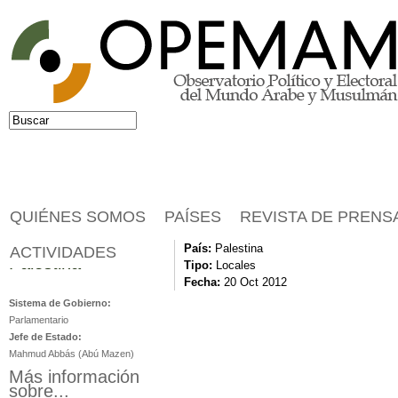
Jump to navigation
Buscar
Formulario de búsqueda
QUIÉNES SOMOS
PAÍSES
REVISTA DE PRENS
País:
Palestina
ACTIVIDADES
Palestina
Tipo:
Locales
Fecha:
20 Oct 2012
Sistema de Gobierno:
Parlamentario
Jefe de Estado:
Mahmud Abbás (Abú Mazen)
Más información
sobre...