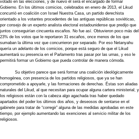
votado en las elecciones, y de nuevo él será el encargado de formar
Gobierno. En los últimos comicios, celebrados en enero de 2013, el Likud
concurrió en coalición con Israel Nuestra Casa, un partido derechista
orientado a los votantes procedentes de las antiguas repúblicas soviéticas,
por consejo de un experto analista electoral estadounidense que predijo que
juntos conseguirían cincuenta escaños. No fue así. Obtuvieron poco más del
23% de los votos que le reportaron 31 escaños, once menos de los que
sumaban la última vez que concurrieron por separado. Por eso Netanyahu
quería un adelanto de los comicios, porque está seguro de que el Likud
aumentará su presencia en el Parlamento tras pasar por las urnas, y eso le
permitirá formar un Gobierno que pueda controlar de manera cómoda.
Su objetivo parece que será formar una coalición ideológicamente
homogénea, con presencia de los partidos religiosos, que ya se han
comprometido a apoyarle, y las formaciones de derechas. Éstas son aliadas
naturales del Likud, al que necesitan para ocupar alguna cartera ministerial; y
los religiosos están con la cabeza algo agachada tras haber quedado
apartados del poder los últimos dos años, y deseosos de sentarse en el
gabinete para tratar de “corregir” alguna de las medidas aprobadas en este
tiempo, por ejemplo aumentando las exenciones al servicio militar de los
religiosos.