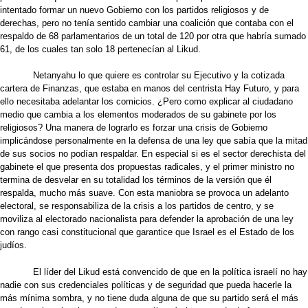
intentado formar un nuevo Gobierno con los partidos religiosos y de
derechas, pero no tenía sentido cambiar una coalición que contaba con el
respaldo de 68 parlamentarios de un total de 120 por otra que habría sumado
61, de los cuales tan solo 18 pertenecían al Likud.
Netanyahu lo que quiere es controlar su Ejecutivo y la cotizada
cartera de Finanzas, que estaba en manos del centrista Hay Futuro, y para
ello necesitaba adelantar los comicios. ¿Pero como explicar al ciudadano
medio que cambia a los elementos moderados de su gabinete por los
religiosos? Una manera de lograrlo es forzar una crisis de Gobierno
implicándose personalmente en la defensa de una ley que sabía que la mitad
de sus socios no podían respaldar. En especial si es el sector derechista del
gabinete el que presenta dos propuestas radicales, y el primer ministro no
termina de desvelar en su totalidad los términos de la versión que él
respalda, mucho más suave. Con esta maniobra se provoca un adelanto
electoral, se responsabiliza de la crisis a los partidos de centro, y se
moviliza al electorado nacionalista para defender la aprobación de una ley
con rango casi constitucional que garantice que Israel es el Estado de los
judíos.
El líder del Likud está convencido de que en la política israelí no hay
nadie con sus credenciales políticas y de seguridad que pueda hacerle la
más mínima sombra, y no tiene duda alguna de que su partido será el más