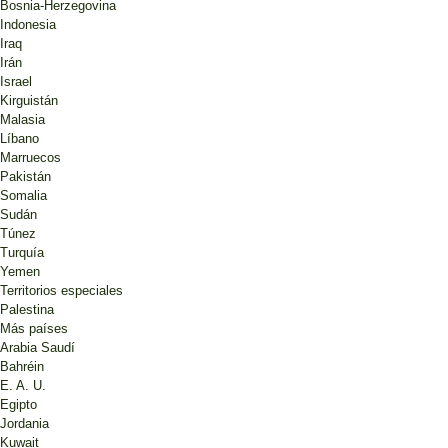
Bosnia-Herzegovina
Indonesia
Iraq
Irán
Israel
Kirguistán
Malasia
Líbano
Marruecos
Pakistán
Somalia
Sudán
Túnez
Turquía
Yemen
Territorios especiales
Palestina
Más países
Arabia Saudí
Bahréin
E. A. U.
Egipto
Jordania
Kuwait