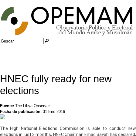
Jump to navigation
Buscar
Formulario de búsqueda
HNEC fully ready for new
elections
Fuente:
The Libya Observer
Fecha de publicación:
31 Ene 2016
The High National Elections Commission is able to conduct new
elections in just 3 months, HNEC Chairman Emad Sayah has declared,