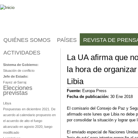
Jump to navigation
QUIÉNES SOMOS
PAÍSES
REVISTA DE PRENS
ACTIVIDADES
Libia
La UA afirma que no
Sistema de Gobierno:
la hora de organizar
Situación de conflicto
Jefe de Estado:
Libia
Fayez al-Sarraj
Elecciones
Fuente:
Europa Press
previstas
Fecha de publicación:
30 Ene 2018
Libya
El comisario del Consejo de Paz y Segu
Pospuestas en diciembre 2021. De
afirmado este lunes que Libia no debe p
acuerdo al calendario propuesto en
por consolidar la situación y lograr qu
el acuerdo de alto el fuego
alcanzado en agosto 2020, luego
El enviado especial de Naciones Unida
modificado
'hoja de ruta' para intentar poner fin al