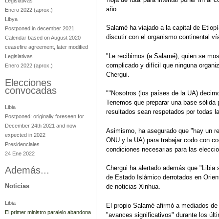
Legislativas
año.
Enero 2022
(aprox.)
Libya
Salamé ha viajado a la capital de Etiop
Postponed in december 2021.
discutir con el organismo continental v
Calendar based on August 2020
ceasefire agreement, later modified
"Le recibimos (a Salamé), quien se mos
Legislativas
complicado y difícil que ninguna organi
Enero 2022
(aprox.)
Chergui.
Elecciones
convocadas
""Nosotros (los países de la UA) decimo
Tenemos que preparar una base sólida p
Libia
resultados sean respetados por todas la
Postponed: originally foreseen for
December 24th 2021 and now
Asimismo, ha asegurado que "hay un re
expected in 2022
ONU y la UA) para trabajar codo con cod
Presidenciales
condiciones necesarias para las elecci
24 Ene 2022
Chergui ha alertado además que "Libia s
Además...
de Estado Islámico derrotados en Orien
Noticias
de noticias Xinhua.
Libia
El propio Salamé afirmó a mediados de 
El primer ministro paralelo abandona
"avances significativos" durante los ú