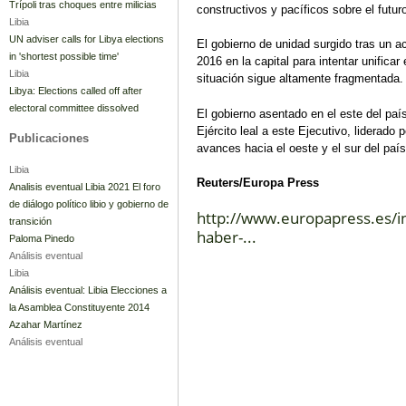
Trípoli tras choques entre milicias
constructivos y pacíficos sobre el futuro
Libia
UN adviser calls for Libya elections
El gobierno de unidad surgido tras un 
in 'shortest possible time'
2016 en la capital para intentar unifica
Libia
situación sigue altamente fragmentada.
Libya: Elections called off after
electoral committee dissolved
El gobierno asentado en el este del paí
Ejército leal a este Ejecutivo, liderado 
Publicaciones
avances hacia el oeste y el sur del paí
Libia
Reuters/Europa Press
Analisis eventual Libia 2021 El foro
de diálogo político libio y gobierno de
http://www.europapress.es/in
transición
haber-...
Paloma Pinedo
Análisis eventual
Libia
Análisis eventual: Libia Elecciones a
la Asamblea Constituyente 2014
Azahar Martínez
Análisis eventual