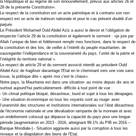
la République et au régime de son renouvellement, prévus aux articles 26 et
28 de la présente Constitution».
Le respect de la constitution est un acte patriotique et à contrario son non
respect est un acte de trahison nationale et pour le cas présent doublé d’un
parjure.
Le Président Mohamed Ould Abdel Aziz a aussi le devoir et l’obligation de
respecter l’article 29 de la constitution et également le serment : «je jure par
Allah l’unique de bien et fidèlement remplir mes fonctions, dans le respect de
la constitution et des lois, de veiller à l’intérêt du peuple mauritanien, de
sauvegarder l’indépendance et la souveraineté du pays, l’unité de la patrie et
l’intégrité du territoire national ».
Le respect de article 29 et du serment associé interdit au président Ould
Abdel Aziz de fragiliser davantage l'Etat en le cheminant vers une voie sans
issue, la politique dite « après moi c'est le chaos».
Notre pays, la Mauritanie est dans une situation- au moins depuis dix ans et
surtout aujourd’hui particulièrement- difficile à tout point de vue :
- Un climat politique bloqué, désastreux, lourd et sujet à tous les dérapages.
- Une situation économique où tous les voyants sont au rouge- avec
l’unanimité des structures et institutions internationales sur l’état désastreux
de l'économie nationale et une dévaluation rampante de la monnaie et avec
un endettement colossal qui dépasse la capacité du pays pour une longue
période (augmentation en 2013 - 2016, atteignant 99.1% du PIB en 2016 –
Banque Mondiale-) - Situation aggravée aussi par la corruption à tous les
niveaux et la dilapidation des biens de l'Etat.