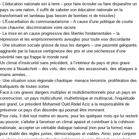
- L'éducation nationale est à terre – pour faire écrouler ou faire disparaître un
pays ou une nation, il suffit de saboter son éducation nationale en la
transformant en lambeau (pas besoin de bombes ni de missiles)
- L'Exacerbation du communautarisme – A cause d’une politique de courte
vue chauvine, discriminatoire voire raciste
- La mise en en cause progressive des libertés fondamentales – la
répression et les emprisonnements aveugles pour toute voix discordante
- Une situation sociale grosse de tous les dangers – une pauvreté galopante,
aggravée par la hausse vertigineuse des prix et une sécheresse d’une
sévérité rare qui frappe le monde rural
Un climat d’insécurité sans précédent, à l’intérieur du pays et plus grave
encore à Nouakchott – des vols, des viols, des assassinats, des attaques à
mains armées,…
- Une situation sous régionale chaotique- menace terroriste, prolifération des
trafiquants de toutes sortes
Face à ces graves dangers multiples et multidimentionnels pour un pays en
construction, un pays multiculturel, multiethnique et multiracial, l'inquiétude
est grand. Le président Mohamed Ould Abdel Aziz a la responsabilité de
préserver ce pays d'un désordre qui pourrait être imminent.
Pour cela, il doit tout mettre en œuvre, pour les quelques mois qui lui restent
au pouvoir, s'atteler à favoriser un climat apaisé et contribuer à la cohésion
nationale, accepter un véritable dialogue national (non pour la forme) mais
pour établir des règles justes, démocratiques et viables. Ainsi, pour conjurer