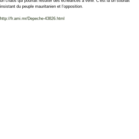
un chaos qui pourrait résulter des échéances à venir. C’est là un souhait
insistant du peuple mauritanien et l’opposition.
http://fr.ami.mr/Depeche-43826.html