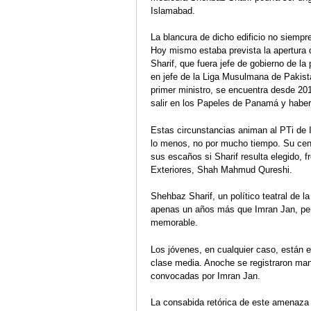
PAKISTAN Imran Khan pierde
FE PAKIST
Islamabad.
elecciones
parciales 
el poder en la primera moción
legislativa
de censura en la historia de
de julio de
La blancura de dicho edificio no siemp
Pakistán
Ana Ballest
Hoy mismo estaba prevista la apertura d
Ana Ballesteros
Ficha electo
Sharif, que fuera jefe de gobierno de la
Análisis eventual
en jefe de la Liga Musulmana de Pakis
primer ministro, se encuentra desde 201
salir en los Papeles de Panamá y haber
Estas circunstancias animan al PTi de I
lo menos, no por mucho tiempo. Su cent
sus escaños si Sharif resulta elegido, f
Exteriores, Shah Mahmud Qureshi.
Shehbaz Sharif, un político teatral de l
apenas un años más que Imran Jan, pero
memorable.
Los jóvenes, en cualquier caso, están e
clase media. Anoche se registraron man
convocadas por Imran Jan.
La consabida retórica de este amenaza 