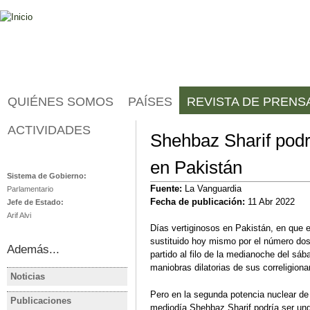
Jump to navigation
QUIÉNES SOMOS
PAÍSES
REVISTA DE PRENS
ACTIVIDADES
Shehbaz Sharif podr
Pakistán
en Pakistán
Sistema de Gobierno:
Fuente:
La Vanguardia
Parlamentario
Fecha de publicación:
11 Abr 2022
Jefe de Estado:
Arif Alvi
Días vertiginosos en Pakistán, en que el
sustituido hoy mismo por el número dos d
Además...
partido al filo de la medianoche del sá
maniobras dilatorias de sus correligion
Noticias
PAKISTÁN
PAKISTÁN
Pero en la segunda potencia nuclear de 
Pakistán nombra nuevo primer
Imran Kha
Publicaciones
PAKISTÁN
PAKISTÁN
mediodía Shehbaz Sharif podría ser ung
ministro interino hasta
victoria cl