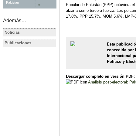
Pakistán
Popular de Pakistán (PPP) obtuviera el 
alzaría como tercera fuerza. Los porce
17,8%, PPP 15,7%, MQM 5,6%, LMP-Q 
Además...
Noticias
PAKISTÁN
PAKISTÁN
Pakistán nombra nuevo primer
Imran Kha
Publicaciones
Esta publicació
PAKISTÁN
PAKISTÁN
ministro interino hasta
victoria cl
concedida por 
PAKISTAN Imran Khan pierde
FE PAKIST
elecciones
parciales 
Internacional p
el poder en la primera moción
legislativa
Político y Ele
de censura en la historia de
de julio de
Pakistán
Ana Ballest
Ana Ballesteros
Ficha electo
Descargar completo en versión PDF:
Análisis eventual
Analisis post-electoral: Pak