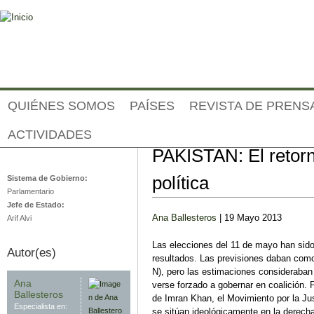
Jump to navigation
QUIÉNES SOMOS
PAÍSES
REVISTA DE PRENS
ACTIVIDADES
Análisis post-electoral
Pakistán
PAKISTAN: El retorn
política
Sistema de Gobierno:
Parlamentario
Jefe de Estado:
Ana Ballesteros
| 19 Mayo 2013
Arif Alvi
Las elecciones del 11 de mayo han sido 
Autor(es)
resultados. Las previsiones daban com
N), pero las estimaciones consideraban
Ana
verse forzado a gobernar en coalición. P
Ballesteros
de Imran Khan, el Movimiento por la Jus
Especialista en:
se sitúan ideológicamente en la derech