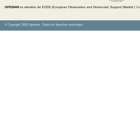
OPEMAM
es miembro de EODS (European Observation and Democratic Support |Madrid |
Co
© Copyright 2026 Opemam. Todos los derechos reservados.