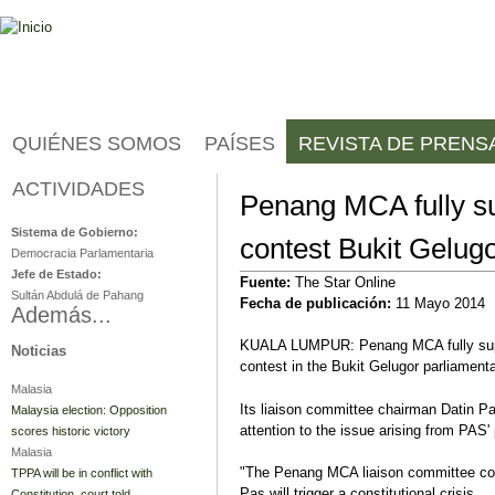
Jump to navigation
QUIÉNES SOMOS
PAÍSES
REVISTA DE PRENS
ACTIVIDADES
Malasia
Penang MCA fully su
Sistema de Gobierno:
contest Bukit Gelugo
Democracia Parlamentaria
Jefe de Estado:
Fuente:
The Star Online
Sultán Abdulá de Pahang
Fecha de publicación:
11 Mayo 2014
Además...
KUALA LUMPUR: Penang MCA fully suppor
Noticias
contest in the Bukit Gelugor parliament
Malasia
Its liaison committee chairman Datin 
Malaysia election: Opposition
attention to the issue arising from PAS
scores historic victory
Malasia
"The Penang MCA liaison committee con
TPPA will be in conflict with
Pas will trigger a constitutional crisis.
Constitution, court told