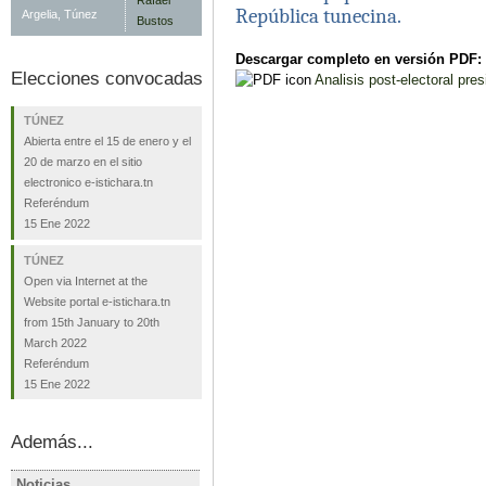
República tunecina.
Argelia, Túnez
Descargar completo en versión PDF:
Elecciones convocadas
Analisis post-electoral pres
TÚNEZ
Abierta entre el 15 de enero y el
20 de marzo en el sitio
electronico e-istichara.tn
Referéndum
15 Ene 2022
TÚNEZ
Open via Internet at the
Website portal e-istichara.tn
from 15th January to 20th
March 2022
Referéndum
15 Ene 2022
Además...
Noticias