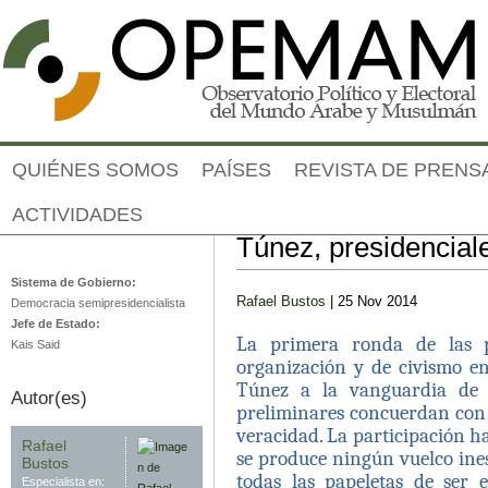
Jump to navigation
QUIÉNES SOMOS
PAÍSES
REVISTA DE PRENS
ACTIVIDADES
Análisis post-electoral
Túnez
Túnez, presidencial
Sistema de Gobierno:
Rafael Bustos
| 25 Nov 2014
Democracia semipresidencialista
Jefe de Estado:
La primera ronda de las p
Kais Said
organización y de civismo e
Túnez a la vanguardia de l
Autor(es)
preliminares concuerdan con 
veracidad. La participación ha
Rafael
se produce ningún vuelco ines
Bustos
todas las papeletas de ser 
Especialista en: