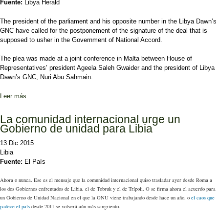
Fuente:
Libya Herald
The president of the parliament and his opposite number in the Libya Dawn’s
GNC have called for the postponement of the signature of the deal that is
supposed to usher in the Government of National Accord.
The plea was made at a joint conference in Malta between House of
Representatives’ president Ageela Saleh Gwaider and the president of Libya
Dawn’s GNC, Nuri Abu Sahmain.
Leer más
sobre Saleh and Abu Sahmain demand tomorrow’s GNA signing be
delayed
La comunidad internacional urge un
Gobierno de unidad para Libia
13 Dic 2015
Libia
Fuente:
El País
Ahora o nunca. Ese es el mensaje que la comunidad internacional quiso trasladar ayer desde Roma a
los dos Gobiernos enfrentados de Libia, el de Tobruk y el de Trípoli. O se firma ahora el acuerdo para
un Gobierno de Unidad Nacional en el que la ONU viene trabajando desde hace un año, o
el caos que
padece el país
desde 2011 se volverá aún más sangriento.