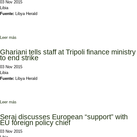
03 Nov 2015
Libia
Fuente:
Libya Herald
Leer más
sobre NTC’s first military minister dies in car crash
Ghariani tells staff at Tripoli finance ministry
to end strike
03 Nov 2015
Libia
Fuente:
Libya Herald
Leer más
sobre Ghariani tells staff at Tripoli finance ministry to end strike
Seraj discusses European “support” with
EU foreign policy chief
03 Nov 2015