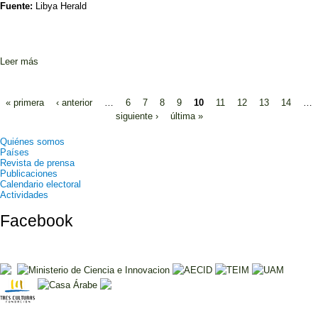
Fuente:
Libya Herald
Leer más
sobre Justice and Construction Party calls on GNC to back Leon’s
unity government
Páginas
« primera
‹ anterior
…
6
7
8
9
10
11
12
13
14
…
siguiente ›
última »
Quiénes somos
Países
Revista de prensa
Publicaciones
Calendario electoral
Actividades
Facebook