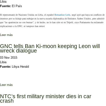
Libia
Fuente:
El País
El representante de Naciones Unidas en Libia, el español
Bernardino León
, negó ayer que haya un conflicto de
intereses por su fichaje para trabajar en la nueva escuela diplomática de Emiratos Árabes Unidos, pero admitió
que “las apariencias no son buenas”, y de hecho, no lo han sido ni en Trípoli, cuyo Parlamento ha reclamado
explicaciones a la ONU, ni tampoco han entusi
Leer más
sobre Bernardino León admite un daño a su imagen de
imparcialidad
GNC tells Ban Ki-moon keeping Leon will
wreck dialogue
03 Nov 2015
Libia
Fuente:
Libya Herald
Leer más
sobre GNC tells Ban Ki-moon keeping Leon will wreck dialogue
NTC’s first military minister dies in car
crash