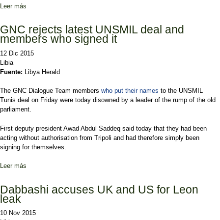
Leer más
sobre La comunidad internacional urge un Gobierno de unidad para
Libia
GNC rejects latest UNSMIL deal and
members who signed it
12 Dic 2015
Libia
Fuente:
Libya Herald
The GNC Dialogue Team members
who put their names
to the UNSMIL
Tunis deal on Friday were today disowned by a leader of the rump of the old
parliament.
First deputy president Awad Abdul Saddeq said today that they had been
acting without authorisation from Tripoli and had therefore simply been
signing for themselves.
Leer más
sobre GNC rejects latest UNSMIL deal and members who signed it
Dabbashi accuses UK and US for Leon
leak
10 Nov 2015