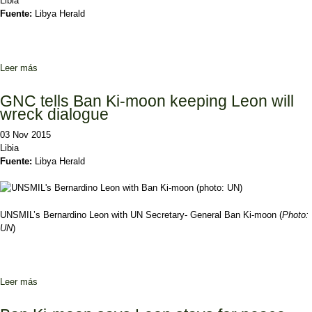
Libia
Fuente:
Libya Herald
Leer más
sobre Seraj discusses European “support” with EU foreign policy
chief
GNC tells Ban Ki-moon keeping Leon will
wreck dialogue
03 Nov 2015
Libia
Fuente:
Libya Herald
UNSMIL’s Bernardino Leon with UN Secretary- General Ban Ki-moon (
Photo:
UN
)
Leer más
sobre GNC tells Ban Ki-moon keeping Leon will wreck dialogue