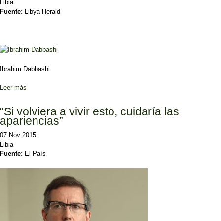
Libia
Fuente:
Libya Herald
Ibrahim Dabbashi
Leer más
sobre Dabbashi accuses UK and US for Leon leak
“Si volviera a vivir esto, cuidaría las
apariencias”
07 Nov 2015
Libia
Fuente:
El País