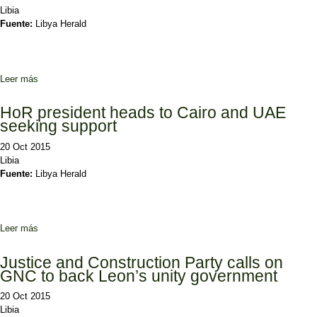
Libia
Fuente:
Libya Herald
Leer más
sobre Libya in limbo says Leon
HoR president heads to Cairo and UAE
seeking support
20 Oct 2015
Libia
Fuente:
Libya Herald
Leer más
sobre HoR president heads to Cairo and UAE seeking support
Justice and Construction Party calls on
GNC to back Leon’s unity government
20 Oct 2015
Libia