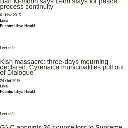
Ban Ki-moon says Leon stays for peace
process continuity
01 Nov 2015
Libia
Fuente:
Libya Herald
Leer más
sobre Ban Ki-moon says Leon stays for peace process continuity
Kish massacre: three-days mourning
declared, Cyrenaica municipalities pull out
of Dialogue
24 Oct 2015
Libia
Fuente:
Libya Herald
Leer más
sobre Kish massacre: three-days mourning declared, Cyrenaica
municipalities pull out of Dialogue
GNC appoints 36 counsellors to Supreme