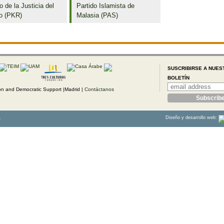
o de la Justicia del
Partido Islamista de
o (PKR)
Malasia (PAS)
SUSCRIBIRSE A NUES
BOLETÍN
 and Democratic Support |Madrid |
Contáctanos
.
Diseño y desarrollo web: