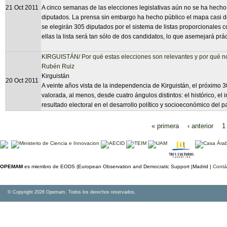
21 Oct 2011
A cinco semanas de las elecciones legislativas aún no se ha hecho o
diputados. La prensa sin embargo ha hecho público el mapa casi de
se elegirán 305 diputados por el sistema de listas proporcionales 
ellas la lista será tan sólo de dos candidatos, lo que asemejará prá
KIRGUISTÁN/ Por qué estas elecciones son relevantes y por qué no
Rubén Ruiz
Kirguistán
20 Oct 2011
A veinte años vista de la independencia de Kirguistán, el próximo 3
valorada, al menos, desde cuatro ángulos distintos: el histórico, el i
resultado electoral en el desarrollo político y socioeconómico del pa
« primera
‹ anterior
1
Páginas
OPEMAM
es miembro de EODS (European Observation and Democratic Support |Madrid |
Contá
© Copyright 2026 Opemam. Todos los derechos reservados.