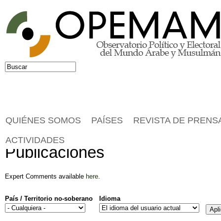
Jump to navigation
Buscar
Formulario de búsqueda
QUIÉNES SOMOS
PAÍSES
REVISTA DE PRENS
ACTIVIDADES
Publicaciones
Expert Comments available
here
.
País / Territorio no-soberano
Idioma