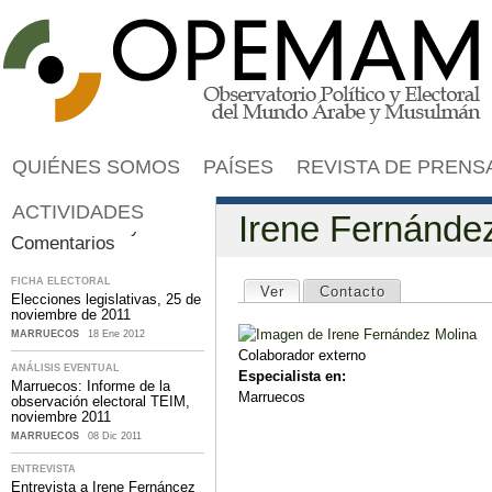
Jump to navigation
QUIÉNES SOMOS
PAÍSES
REVISTA DE PRENS
ACTIVIDADES
Irene Fernánde
Publicaciones y
Comentarios
Solapas principales
FICHA ELECTORAL
Ver
(solapa activa)
Contacto
Elecciones legislativas, 25 de
noviembre de 2011
MARRUECOS
18 Ene 2012
Colaborador externo
ANÁLISIS EVENTUAL
Especialista en:
Marruecos: Informe de la
Marruecos
observación electoral TEIM,
noviembre 2011
MARRUECOS
08 Dic 2011
ENTREVISTA
Entrevista a Irene Fernáncez