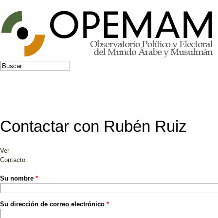
Jump to navigation
Buscar
Formulario de búsqueda
Contactar con Rubén Ruiz
Ver
Solapas principales
Contacto
(solapa activa)
Su nombre
*
Su dirección de correo electrónico
*