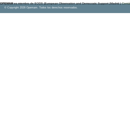
OPEMAM
es miembro de EODS (European Observation and Democratic Support |Madrid |
Contá
© Copyright 2026 Opemam. Todos los derechos reservados.