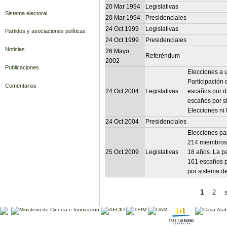
20 Mar 1994
Legislativas
Sistema electoral
20 Mar 1994
Presidenciales
24 Oct 1999
Legislativas
Partidos y asociaciones políticas
24 Oct 1999
Presidenciales
Noticias
26 Mayo
Referéndum
2002
Publicaciones
Elecciones a 
Participación 
Comentarios
24 Oct 2004
Legislativas
escaños por di
escaños por si
Elecciones ni l
24 Oct 2004
Presidenciales
Elecciones pa
214 miembros.
25 Oct 2009
Legislativas
18 años. La pa
161 escaños po
por sistema de
1
2
s
Páginas