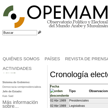
Jump to navigation
Buscar
Formulario de búsqueda
QUIÉNES SOMOS
PAÍSES
REVISTA DE PRENS
ACTIVIDADES
Túnez
Cronología elect
Sistema de Gobierno:
Fecha
Democracia semipresidencialista
Tipo
Observacion
Jefe de Estado:
Kais Said
02 Abr 1989
Presidenciales
Más información
sobre...
02 Abr 1989
Legislativas