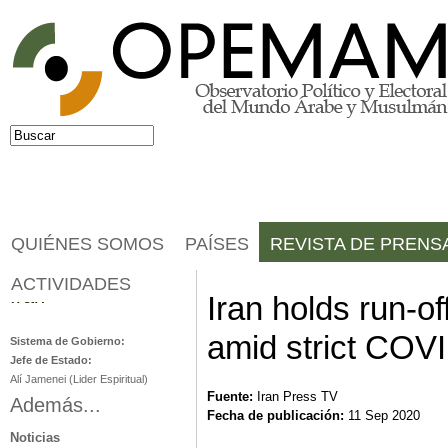
Jump to navigation
Buscar
Formulario de búsqueda
QUIÉNES SOMOS
PAÍSES
REVISTA DE PRENS
ACTIVIDADES
Irán
Iran holds run-of
amid strict COV
Sistema de Gobierno:
Jefe de Estado:
Alí Jamenei (Lider Espiritual)
Fuente:
Iran Press TV
Además...
Fecha de publicación:
11 Sep 2020
Noticias