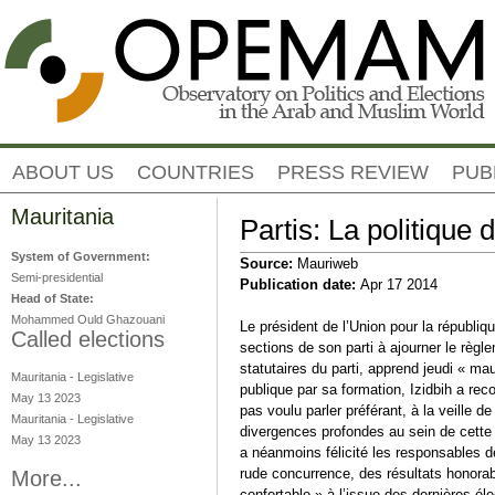
Jump to navigation
ABOUT US
COUNTRIES
PRESS REVIEW
PUB
Mauritania
Partis: La politique 
System of Government:
Source:
Mauriweb
Semi-presidential
Publication date:
Apr 17 2014
Head of State:
Mohammed Ould Ghazouani
Le président de l’Union pour la républi
Called elections
sections de son parti à ajourner le règ
statutaires du parti, apprend jeudi « m
Mauritania
-
Legislative
publique par sa formation, Izidbih a rec
May 13 2023
pas voulu parler préférant, à la veille de
Mauritania
-
Legislative
divergences profondes au sein de cette 
May 13 2023
a néanmoins félicité les responsables d
rude concurrence, des résultats honorab
More...
confortable » à l’issue des dernières él