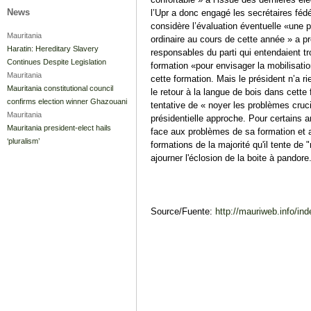
News
l’Upr a donc engagé les secrétaires fédé
considère l’évaluation éventuelle «une p
Mauritania
ordinaire au cours de cette année » a pr
Haratin: Hereditary Slavery
responsables du parti qui entendaient t
Continues Despite Legislation
formation «pour envisager la mobilisati
Mauritania
cette formation. Mais le président n’a 
Mauritania constitutional council
le retour à la langue de bois dans cette 
confirms election winner Ghazouani
tentative de « noyer les problèmes cruci
Mauritania
présidentielle approche. Pour certains an
Mauritania president-elect hails
face aux problèmes de sa formation et al
‘pluralism’
formations de la majorité qu'il tente de
ajourner l'éclosion de la boite à pandor
Source/Fuente:
http://mauriweb.info/inde