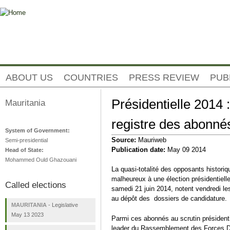
Jump to navigation
ABOUT US
COUNTRIES
PRESS REVIEW
PUB
Présidentielle 2014 
Mauritania
registre des abonné
System of Government:
Source:
Mauriweb
Semi-presidential
Publication date:
May 09 2014
Head of State:
Mohammed Ould Ghazouani
La quasi-totalité des opposants historiq
malheureux à une élection présidentielle,
Called elections
samedi 21 juin 2014, notent vendredi le
au dépôt des dossiers de candidature.
MAURITANIA
-
Legislative
May 13 2023
Parmi ces abonnés au scrutin présidenti
leader du Rassemblement des Forces D