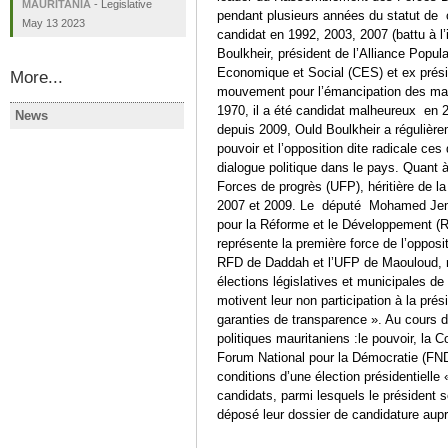
MAURITANIA
-
Legislative
pendant plusieurs années du statut de che
May 13 2023
candidat en 1992, 2003, 2007 (battu à 
Boulkheir, président de l’Alliance Popul
Economique et Social (CES) et ex présid
More...
mouvement pour l’émancipation des maur
1970, il a été candidat malheureux en 
News
MAURITANIA
MAURITAN
depuis 2009, Ould Boulkheir a régulièrem
Haratin: Hereditary Slavery
Mauritania
pouvoir et l’opposition dite radicale ce
Continues Despite Legislation
council co
dialogue politique dans le pays. Quant
winner Gh
Forces de progrès (UFP), héritière de l
2007 et 2009. Le député Mohamed Jemi
pour la Réforme et le Développement (
représente la première force de l’oppos
RFD de Daddah et l’UFP de Maouloud, r
élections législatives et municipales 
motivent leur non participation à la pr
garanties de transparence ». Au cours d
politiques mauritaniens :le pouvoir, la 
Forum National pour la Démocratie (FNDU
conditions d’une élection présidentielle 
candidats, parmi lesquels le président
déposé leur dossier de candidature aupr