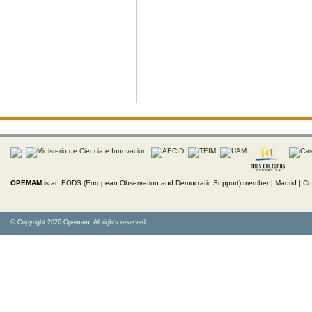
OPEMAM
is an EODS (European Observation and Democratic Support) member |
Madrid |
Co
© Copyright 2026 Opemam. All rights reserved.