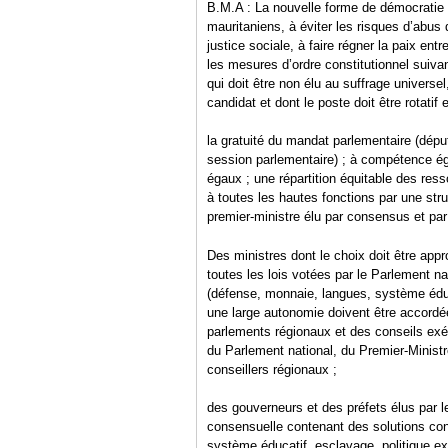
B.M.A : La nouvelle forme de démocratie p
mauritaniens, à éviter les risques d’abus
justice sociale, à faire régner la paix ent
les mesures d’ordre constitutionnel suiva
qui doit être non élu au suffrage universe
candidat et dont le poste doit être rotatif
la gratuité du mandat parlementaire (dép
session parlementaire) ; à compétence é
égaux ; une répartition équitable des res
à toutes les hautes fonctions par une str
premier-ministre élu par consensus et par
Des ministres dont le choix doit être app
toutes les lois votées par le Parlement n
(défense, monnaie, langues, système éduc
une large autonomie doivent être accordé
parlements régionaux et des conseils exéc
du Parlement national, du Premier-Ministr
conseillers régionaux ;
des gouverneurs et des préfets élus par l
consensuelle contenant des solutions co
système éducatif, esclavage, politique ex