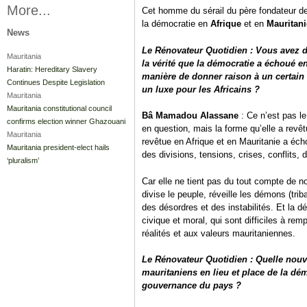
More...
Cet homme du sérail du père fondateur de 
la démocratie en
Afrique
et en
Mauritani
News
Le Rénovateur Quotidien : Vous avez dit
Mauritania
la vérité que la démocratie a échoué en
Haratin: Hereditary Slavery
manière de donner raison à un certain 
Continues Despite Legislation
un luxe pour les Africains ?
Mauritania
Mauritania constitutional council
Bâ Mamadou Alassane
: Ce n’est pas l
confirms election winner Ghazouani
en question, mais la forme qu’elle a revêt
Mauritania
revêtue en Afrique et en Mauritanie a écho
Mauritania president-elect hails
des divisions, tensions, crises, conflits, d
‘pluralism’
Car elle ne tient pas du tout compte de no
divise le peuple, réveille les démons (tri
des désordres et des instabilités. Et la d
civique et moral, qui sont difficiles à remp
réalités et aux valeurs mauritaniennes.
Le Rénovateur Quotidien : Quelle nou
mauritaniens en lieu et place de la dé
gouvernance du pays ?