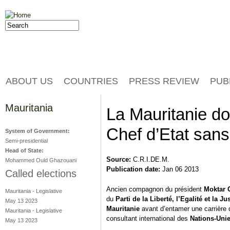
Jump to navigation
Search
Search form
ABOUT US
COUNTRIES
PRESS REVIEW
PUB
Mauritania
La Mauritanie doi
Chef d’Etat sans
System of Government:
Semi-presidential
Head of State:
Source:
C.R.I.DE.M.
Mohammed Ould Ghazouani
Publication date:
Jan 06 2013
Called elections
Ancien compagnon du président
Moktar 
Mauritania
-
Legislative
du
Parti de la Liberté, l’Egalité et la Ju
May 13 2023
Mauritanie
avant d’entamer une carrière
Mauritania
-
Legislative
consultant international des
Nations-Uni
May 13 2023