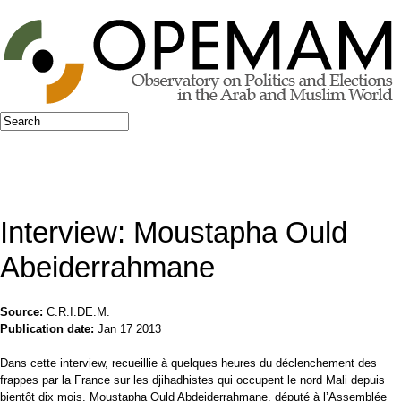
Jump to navigation
Search
Search form
Interview: Moustapha Ould
Abeiderrahmane
Source:
C.R.I.DE.M.
Publication date:
Jan 17 2013
Dans cette interview, recueillie à quelques heures du déclenchement des
frappes par la France sur les djihadhistes qui occupent le nord Mali depuis
bientôt dix mois, Moustapha Ould Abdeiderrahmane, député à l’Assemblée