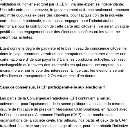
validation du fichier électoral par la CENI, via une expertise indépendante.
Une telle entreprise achevée, le gouvernement doit, non seulement, renoncer
aux mille ouguiyas exigées des citoyens, pour l’acquisition de la nouvelle
carte d’identité nationale, mais, aussi, engager toute l’administration
territoriale pour la distribution de cette carte aux citoyens ; ce serait un signe
positif de son engagement pour des élections honnêtes où les votes ne
seront pas achetés.
Etant donné le degré de pauvreté et le bas niveau de conscience citoyenne
dans le pays, comment verrait-on nos compatriotes s’acharner à retirer une
carte nationale d’identité payante ? Dans les conditions actuelles, ce n’est
envisageable qu’à travers des intermédiaires qui auront une emprise, au
moins morale, sur le vote des intéressés. En ce cas, les élections seront-
elles libres et transparentes ? On est en droit d’en douter.
Sans ce consensus, la CP participerait-elle aux élections ?
Les partis de la Convergence Patriotique (CP) continuent à militer,
activement, pour l’apaisement de la scène politique nationale et la mise en
œuvre de l’initiative du président Messaoud Ould Boulhkeïr, en rapport avec
la Coalition pour une Alternance Pacifique (CAP) et les nombreuses
organisations de la société civile. Par ailleurs, nos partis et ceux de la CAP
travaillent à la mise sur pied d’une large alliance, pour faire aboutir l’initiative