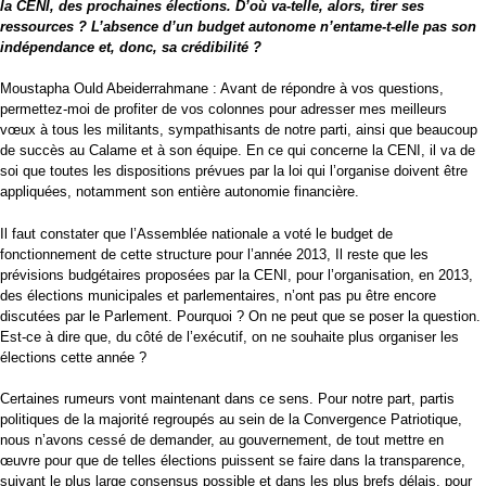
la CENI, des prochaines élections. D’où va-telle, alors, tirer ses
ressources ? L’absence d’un budget autonome n’entame-t-elle pas son
indépendance et, donc, sa crédibilité ?
Moustapha Ould Abeiderrahmane : Avant de répondre à vos questions,
permettez-moi de profiter de vos colonnes pour adresser mes meilleurs
vœux à tous les militants, sympathisants de notre parti, ainsi que beaucoup
de succès au Calame et à son équipe. En ce qui concerne la CENI, il va de
soi que toutes les dispositions prévues par la loi qui l’organise doivent être
appliquées, notamment son entière autonomie financière.
Il faut constater que l’Assemblée nationale a voté le budget de
fonctionnement de cette structure pour l’année 2013, Il reste que les
prévisions budgétaires proposées par la CENI, pour l’organisation, en 2013,
des élections municipales et parlementaires, n’ont pas pu être encore
discutées par le Parlement. Pourquoi ? On ne peut que se poser la question.
Est-ce à dire que, du côté de l’exécutif, on ne souhaite plus organiser les
élections cette année ?
Certaines rumeurs vont maintenant dans ce sens. Pour notre part, partis
politiques de la majorité regroupés au sein de la Convergence Patriotique,
nous n’avons cessé de demander, au gouvernement, de tout mettre en
œuvre pour que de telles élections puissent se faire dans la transparence,
suivant le plus large consensus possible et dans les plus brefs délais, pour