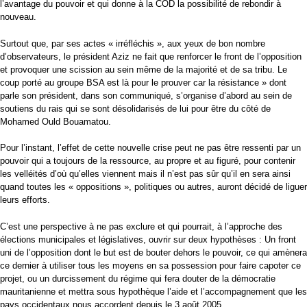
l’avantage du pouvoir et qui donne à la COD la possibilité de rebondir à
nouveau.
Surtout que, par ses actes « irréfléchis », aux yeux de bon nombre
d’observateurs, le président Aziz ne fait que renforcer le front de l’opposition
et provoquer une scission au sein même de la majorité et de sa tribu. Le
coup porté au groupe BSA est là pour le prouver car la résistance » dont
parle son président, dans son communiqué, s’organise d’abord au sein de
soutiens du rais qui se sont désolidarisés de lui pour être du côté de
Mohamed Ould Bouamatou.
Pour l’instant, l’effet de cette nouvelle crise peut ne pas être ressenti par un
pouvoir qui a toujours de la ressource, au propre et au figuré, pour contenir
les velléités d’où qu’elles viennent mais il n’est pas sûr qu’il en sera ainsi
quand toutes les « oppositions », politiques ou autres, auront décidé de liguer
leurs efforts.
C’est une perspective à ne pas exclure et qui pourrait, à l’approche des
élections municipales et législatives, ouvrir sur deux hypothèses : Un front
uni de l’opposition dont le but est de bouter dehors le pouvoir, ce qui amènera
ce dernier à utiliser tous les moyens en sa possession pour faire capoter ce
projet, ou un durcissement du régime qui fera douter de la démocratie
mauritanienne et mettra sous hypothèque l’aide et l’accompagnement que les
pays occidentaux nous accordent depuis le 3 août 2005.