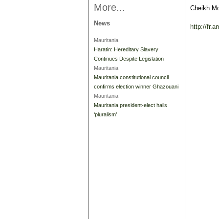
More...
Cheikh Mo
News
http://fr
Mauritania
Haratin: Hereditary Slavery
Continues Despite Legislation
Mauritania
Mauritania constitutional council
confirms election winner Ghazouani
Mauritania
Mauritania president-elect hails
‘pluralism’