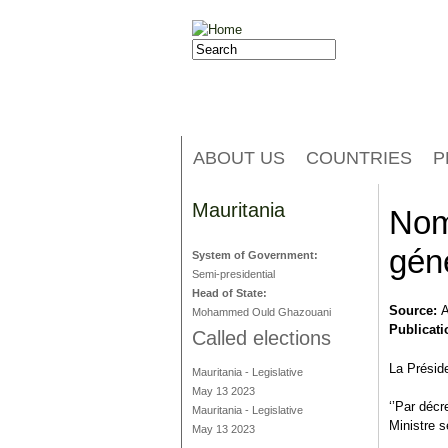
Jump to navigation
Search
Search form
ABOUT US
COUNTRIES
P
Mauritania
Nomi
gén
System of Government:
Semi-presidential
Head of State:
Source:
A
Mohammed Ould Ghazouani
Publicati
Called elections
La Présid
Mauritania
-
Legislative
May 13 2023
‘’Par décr
Mauritania
-
Legislative
Ministre s
May 13 2023