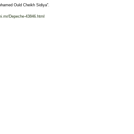
hamed Ould Cheikh Sidiya''.
.ami.mr/Depeche-43846.html