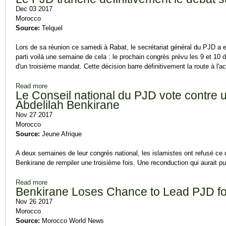
Dec 03 2017
Morocco
Source:
Telquel
Lors de sa réunion ce samedi à Rabat, le secrétariat général du PJD a en
parti voilà une semaine de cela : le prochain congrès prévu les 9 et 10
d'un troisième mandat. Cette décision barre définitivement la route à l'ac
Read more
about Le PJD tranche définitivement le débat sur un 3e mand
Le Conseil national du PJD vote contre 
Abdelilah Benkirane
Nov 27 2017
Morocco
Source:
Jeune Afrique
A deux semaines de leur congrès national, les islamistes ont refusé ce
Benkirane de rempiler une troisième fois. Une reconduction qui aurait p
Read more
about Le Conseil national du PJD vote contre un troisième m
Benkirane Loses Chance to Lead PJD fo
Nov 26 2017
Morocco
Source:
Morocco World News