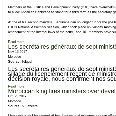
Members of the Justice and Development Party (PJD) have overwhelming
to allow Abdelilah Benkirane to stand for a third term as the secretary g
At the of his second mandate, Benkirane can no longer run for the posit
PJD’s National Assembly session, which took place on Sunday morning
amendment of the internal laws of the party, and 101 members have sup
Read more
about Benkirane Loses Chance to Lead PJD for Third Term.
Les secrétaires généraux de sept minist
Nov 13 2017
Morocco
Source:
Telquel
Les secrétaires généraux de sept minist
sillage du licenciement récent de minist
décision royale, nous confirment nos so
Read more
about Les secrétaires généraux de sept ministères limogés.
Moroccan king fires ministers over deve
Oct 25 2017
Morocco
Source:
Al Jazeera
Morocco's King Mohammed VI has fired several ministers and top official