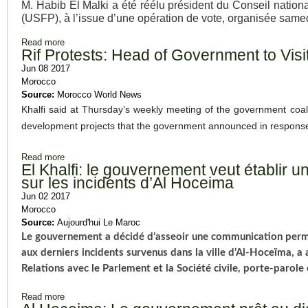
M. Habib El Malki a été réélu président du Conseil nationa
(USFP), à l’issue d’une opération de vote, organisée samed
Read more
about El Malki réélu président du Conseil national de l’USFP
Rif Protests: Head of Government to Visi
Jun 08 2017
Morocco
Source:
Morocco World News
Khalfi said at Thursday’s weekly meeting of the government coalit
development projects that the government announced in response
Read more
about Rif Protests: Head of Government to Visit Al Hoceima,
El Khalfi: le gouvernement veut établir
sur les incidents d’Al Hoceima
Jun 02 2017
Morocco
Source:
Aujourd'hui Le Maroc
Le gouvernement a décidé d’asseoir une communication perma
aux derniers incidents survenus dans la ville d’Al-Hoceïma, a 
Relations avec le Parlement et la Société civile, porte-parole
Read more
about El Khalfi: le gouvernement veut établir une communica