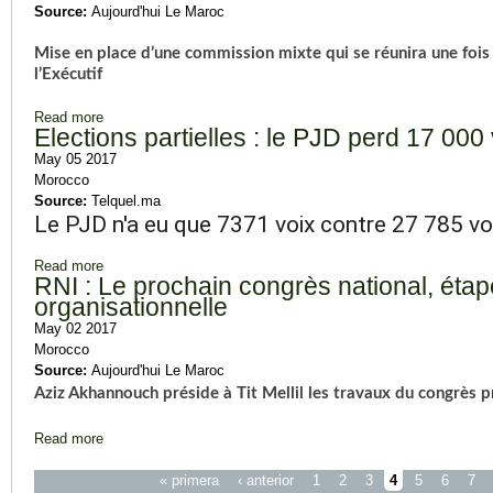
Source:
Aujourd'hui Le Maroc
Mise en place d’une commission mixte qui se réunira une foi
l’Exécutif
Read more
about Gouvernement et Parlement veulent dépoussiérer les pr
Elections partielles : le PJD perd 17 000
May 05 2017
Morocco
Source:
Telquel.ma
Le PJD n'a eu que 7371 voix contre 27 785 vo
Read more
about Elections partielles : le PJD perd 17 000 voix à El Jad
RNI : Le prochain congrès national, étap
organisationnelle
May 02 2017
Morocco
Source:
Aujourd'hui Le Maroc
Aziz Akhannouch préside à Tit Mellil les travaux du congrès 
Read more
about RNI : Le prochain congrès national, étape décisive pour
Pages
« primera
‹ anterior
1
2
3
4
5
6
7