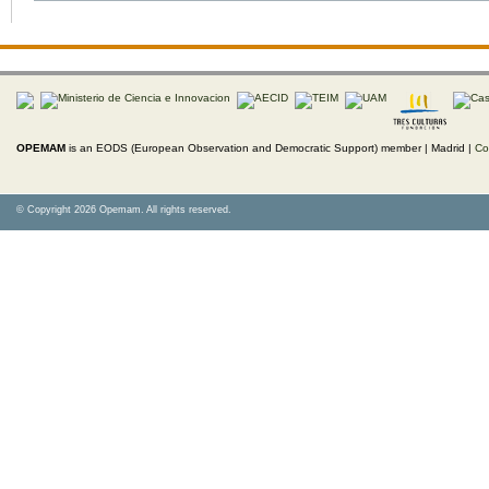
OPEMAM
is an EODS (European Observation and Democratic Support) member |
Madrid |
Co
© Copyright 2026 Opemam. All rights reserved.