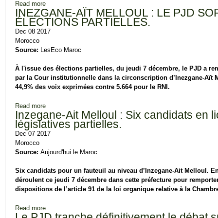
Read more
about Elections partielles : Carton plein pour le RNI.
INEZGANE-AÏT MELLOUL : LE PJD S
ÉLECTIONS PARTIELLES.
Dec 08 2017
Morocco
Source:
LesEco Maroc
À l'issue des élections partielles, du jeudi 7 décembre, le PJD a r
par la Cour institutionnelle dans la circonscription d’Inezgane-Aït 
44,9% des voix exprimées contre 5.664 pour le RNI.
Read more
about INEZGANE-AÏT MELLOUL : LE PJD SORT VICTOR
Inzegane-Ait Melloul : Six candidats en li
législatives partielles.
Dec 07 2017
Morocco
Source:
Aujourd'hui le Maroc
Six candidats pour un fauteuil au niveau d’Inzegane-Ait Melloul. En e
déroulent ce jeudi 7 décembre dans cette préfecture pour remporte
dispositions de l’article 91 de la loi organique relative à la Chamb
Read more
about Inzegane-Ait Melloul : Six candidats en lice pour les éle
Le PJD tranche définitivement le débat 