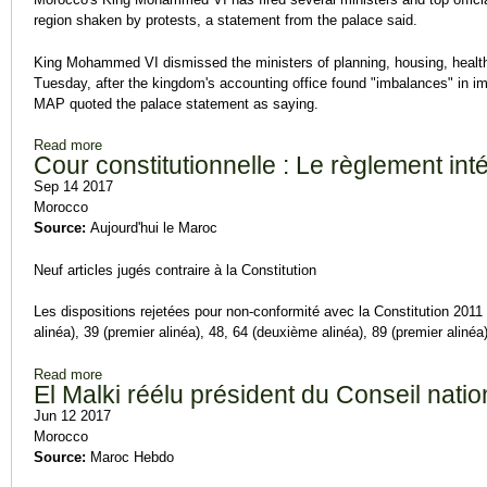
region shaken by protests, a statement from the palace said.
King Mohammed VI dismissed the ministers of planning, housing, health a
Tuesday, after the kingdom's accounting office found "imbalances" in 
MAP quoted the palace statement as saying.
Read more
about Moroccan king fires ministers over development delay
Cour constitutionnelle : Le règlement in
Sep 14 2017
Morocco
Source:
Aujourd'hui le Maroc
Neuf articles jugés contraire à la Constitution
Les dispositions rejetées pour non-conformité avec la Constitution 2011
alinéa), 39 (premier alinéa), 48, 64 (deuxième alinéa), 89 (premier alinéa)
Read more
about Cour constitutionnelle : Le règlement intérieur des dép
El Malki réélu président du Conseil nati
Jun 12 2017
Morocco
Source:
Maroc Hebdo