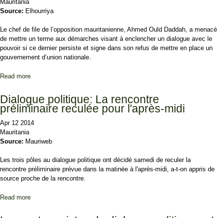
Mauritania
Source:
Elhourriya
Le chef de file de l’opposition mauritanienne, Ahmed Ould Daddah, a menacé
de mettre un terme aux démarches visant à enclencher un dialogue avec le
pouvoir si ce dernier persiste et signe dans son refus de mettre en place un
gouvernement d’union nationale.
Read more
about Malgré le refus d’Ould Abdel Aziz, Ould Daddah réaffirme la
nécessité d’un gouvernement d’union nationale
Dialogue politique: La rencontre
préliminaire reculée pour l'après-midi
Apr 12 2014
Mauritania
Source:
Mauriweb
Les trois pôles au dialogue politique ont décidé samedi de reculer la
rencontre préliminaire prévue dans la matinée à l'après-midi, a-t-on appris de
source proche de la rencontre.
Read more
about Dialogue politique: La rencontre préliminaire reculée pour
l'après-midi