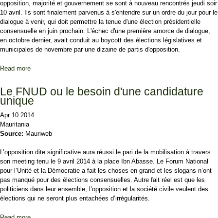
opposition, majorité et gouvernement se sont à nouveau rencontrés jeudi soir
10 avril. Ils sont finalement parvenus à s'entendre sur un ordre du jour pour le
dialogue à venir, qui doit permettre la tenue d'une élection présidentielle
consensuelle en juin prochain. L'échec d'une première amorce de dialogue,
en octobre dernier, avait conduit au boycott des élections législatives et
municipales de novembre par une dizaine de partis d'opposition.
Read more
about Amorce d’un dialogue politique en Mauritanie
Le FNUD ou le besoin d'une candidature
unique
Apr 10 2014
Mauritania
Source:
Mauriweb
L’opposition dite significative aura réussi le pari de la mobilisation à travers
son meeting tenu le 9 avril 2014 à la place Ibn Abasse. Le Forum National
pour l’Unité et la Démocratie a fait les choses en grand et les slogans n’ont
pas manqué pour des élections consensuelles. Autre fait réel est que les
politiciens dans leur ensemble, l’opposition et la société civile veulent des
élections qui ne seront plus entachées d’irrégularités.
Read more
about Le FNUD ou le besoin d'une candidature unique