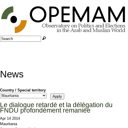
Jump to navigation
Search
Search form
News
Country / Special territory
Le dialogue retardé et la délégation du
FNDU profondément remaniée
Apr 14 2014
Mauritania