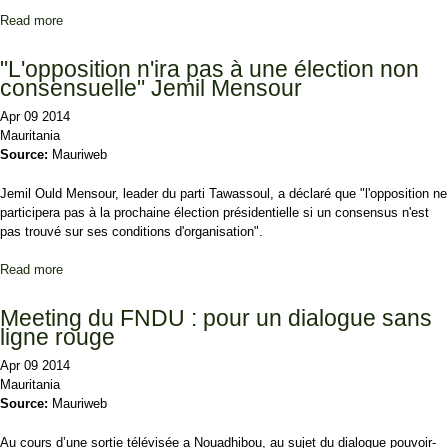
Read more
about Isselkou, Prédident de l'UPR dans tous ses états suite au
vol de documents confidentiels
"L'opposition n'ira pas à une élection non
consensuelle" Jemil Mensour
Apr 09 2014
Mauritania
Source:
Mauriweb
Jemil Ould Mensour, leader du parti Tawassoul, a déclaré que "l'opposition ne
participera pas à la prochaine élection présidentielle si un consensus n'est
pas trouvé sur ses conditions d'organisation".
Read more
about "L'opposition n'ira pas à une élection non consensuelle"
Jemil Mensour
Meeting du FNDU : pour un dialogue sans
ligne rouge
Apr 09 2014
Mauritania
Source:
Mauriweb
Au cours d’une sortie télévisée a Nouadhibou, au sujet du dialogue pouvoir-