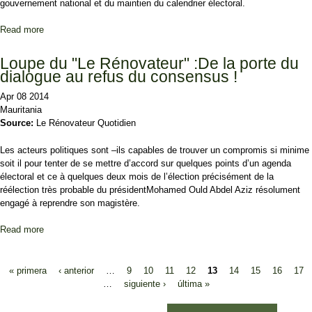
gouvernement national et du maintien du calendrier électoral.
Read more
about Des milliers de sympathisants du FNDU se rassemblent
place Ibn Abass
Loupe du "Le Rénovateur" :De la porte du
dialogue au refus du consensus !
Apr 08 2014
Mauritania
Source:
Le Rénovateur Quotidien
Les acteurs politiques sont –ils capables de trouver un compromis si minime
soit il pour tenter de se mettre d’accord sur quelques points d’un agenda
électoral et ce à quelques deux mois de l’élection précisément de la
réélection très probable du présidentMohamed Ould Abdel Aziz résolument
engagé à reprendre son magistère.
Read more
about Loupe du "Le Rénovateur" :De la porte du dialogue au refus
du consensus !
Pages
« primera
‹ anterior
…
9
10
11
12
13
14
15
16
17
…
siguiente ›
última »