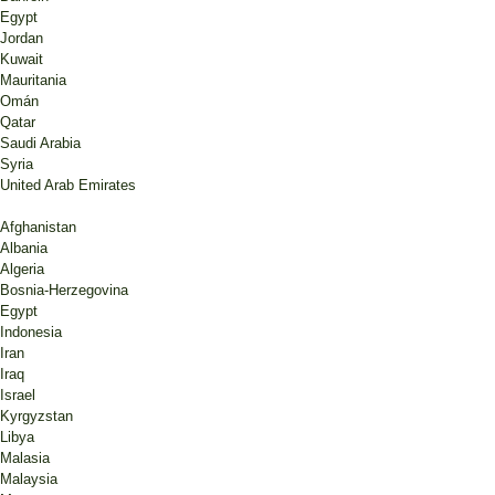
Egypt
Jordan
Kuwait
Mauritania
Omán
Qatar
Saudi Arabia
Syria
United Arab Emirates
Afghanistan
Albania
Algeria
Bosnia-Herzegovina
Egypt
Indonesia
Iran
Iraq
Israel
Kyrgyzstan
Libya
Malasia
Malaysia