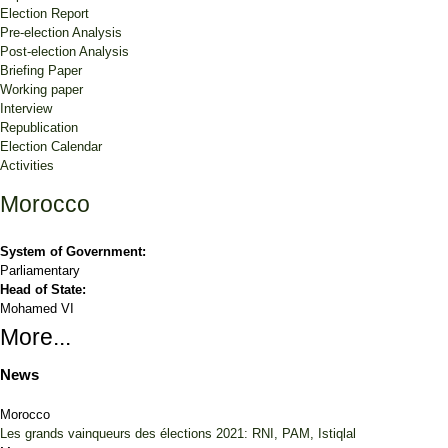
Election Report
Pre-election Analysis
Post-election Analysis
Briefing Paper
Working paper
Interview
Republication
Election Calendar
Activities
Morocco
System of Government:
Parliamentary
Head of State:
Mohamed VI
More...
News
Morocco
Les grands vainqueurs des élections 2021: RNI, PAM, Istiqlal