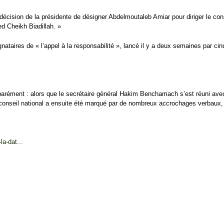
 décision de la présidente de désigner Abdelmoutaleb Amiar pour diriger le c
 Cheikh Biadillah. »
nataires de « l’appel à la responsabilité », lancé il y a deux semaines par cinq
parément : alors que le secrétaire général Hakim Benchamach s’est réuni avec 
 conseil national a ensuite été marqué par de nombreux accrochages verbaux, a
a-dat...