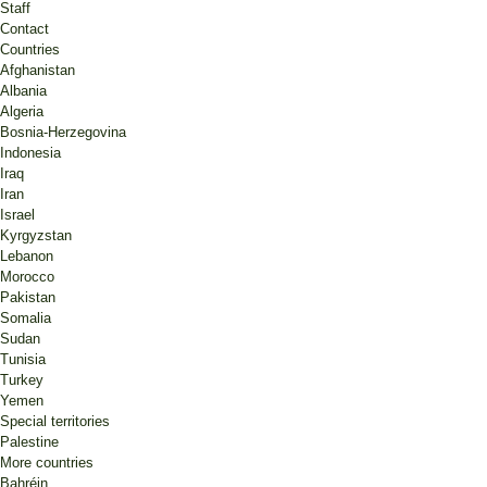
Staff
Contact
Countries
Afghanistan
Albania
Algeria
Bosnia-Herzegovina
Indonesia
Iraq
Iran
Israel
Kyrgyzstan
Lebanon
Morocco
Pakistan
Somalia
Sudan
Tunisia
Turkey
Yemen
Special territories
Palestine
More countries
Bahréin