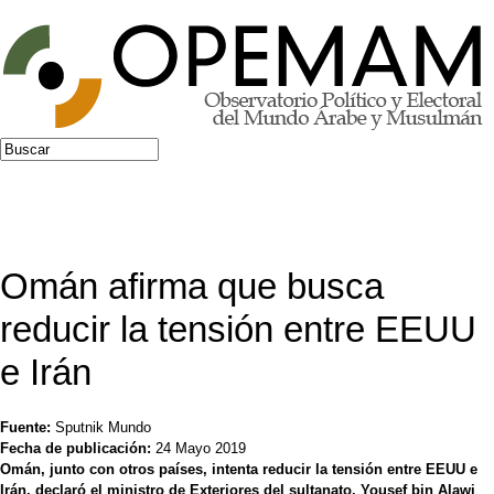
Jump to navigation
Buscar
Formulario de búsqueda
Omán afirma que busca
reducir la tensión entre EEUU
e Irán
Fuente:
Sputnik Mundo
Fecha de publicación:
24 Mayo 2019
Omán, junto con otros países, intenta reducir la tensión entre EEUU e
Irán, declaró el ministro de Exteriores del sultanato, Yousef bin Alawi