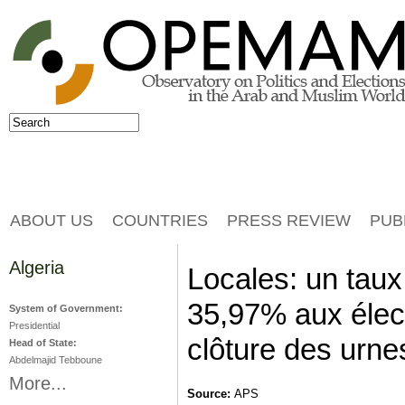
Jump to navigation
Search
Search form
ABOUT US
COUNTRIES
PRESS REVIEW
PUB
Algeria
Locales: un taux
35,97% aux élec
System of Government:
Presidential
clôture des urne
Head of State:
Abdelmajid Tebboune
More...
Source:
APS