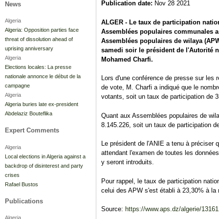
Publication date:
Nov 28 2021
News
Algeria
ALGER - Le taux de participation natio
Algeria: Opposition parties face
Assemblées populaires communales a at
threat of dissolution ahead of
Assemblées populaires de wilaya (APW)
uprising anniversary
samedi soir le président de l'Autorité 
Algeria
Mohamed Charfi.
Elections locales: La presse
nationale annonce le début de la
Lors d'une conférence de presse sur les r
campagne
de vote, M. Charfi a indiqué que le nombr
Algeria
votants, soit un taux de participation de 
Algeria buries late ex-president
Abdelaziz Bouteflika
Quant aux Assemblées populaires de wila
8.145.226, soit un taux de participation 
Expert Comments
Le président de l'ANIE a tenu à préciser q
Algeria
attendant l'examen de toutes les données l
Local elections in Algeria against a
y seront introduits.
backdrop of disinterest and party
crises
Pour rappel, le taux de participation nati
Rafael Bustos
celui des APW s'est établi à 23,30% à l
Publications
Source:
https://www.aps.dz/algerie/131612
Algeria