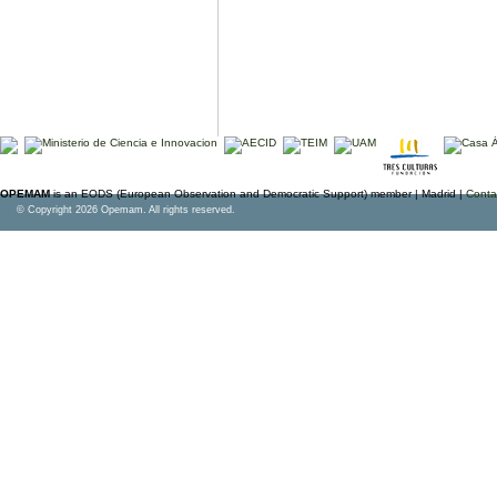
OPEMAM
is an EODS (European Observation and Democratic Support) member |
Madrid |
Conta
© Copyright 2026 Opemam. All rights reserved.