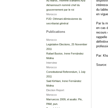
disposit
Au Maroc, l'homme d'affaires Aziz
intéress
Akhannouch nommé chef du
du table
gouvernement par le roi
en vigu
Morocco
PJD: Othmani démissionne du
Par la m
secrétariat général
en cas d
Publications
recours 
rappelle
Morocco
définiti
Legislative Elections, 25 November
professi
2011
Rafael Bustos
,
Irene Fernández
Par: Kha
Molina
Interview
Source:
Morocco
Constitutional Referendum, 1 July
2011
Said Kirhlani
,
Irene Fernández
Molina
Election Report
Morocco
Marruecos 2009, el asalto: Pin,
PAM, pun.