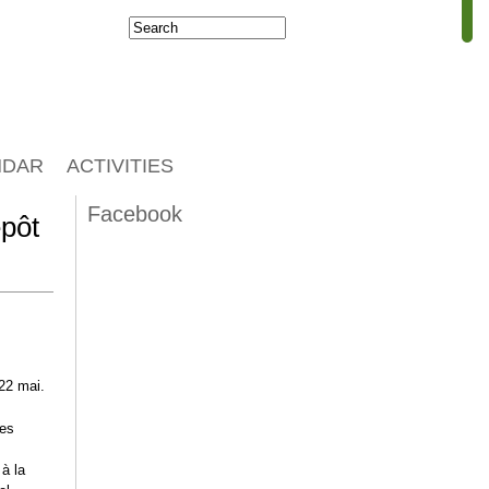
Search
Search form
NDAR
ACTIVITIES
Facebook
épôt
 22 mai.
tes
 à la