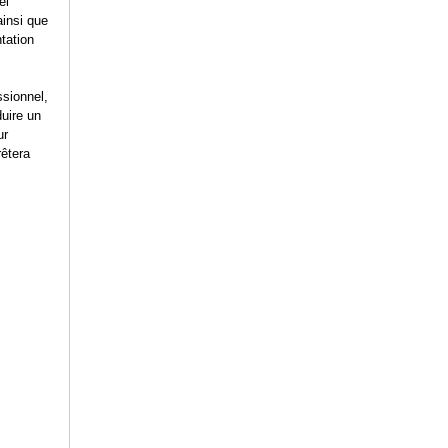
el
ainsi que
ntation
ssionnel,
duire un
ur
rêtera