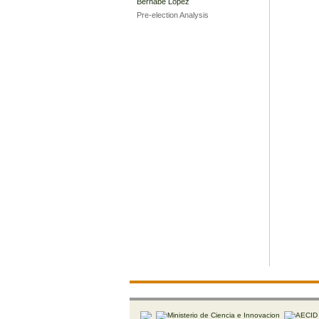
Bernabé López
Pre-election Analysis