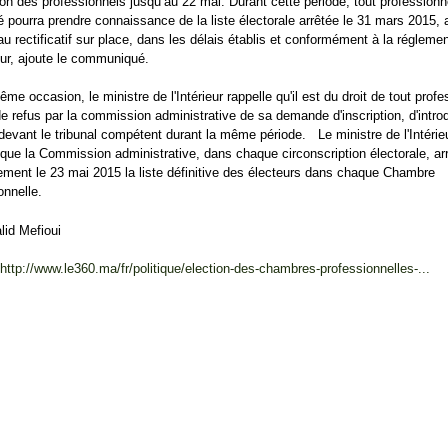
ion des professionnels jusqu’au 22 mai. Durant cette période, tout professionn
é pourra prendre connaissance de la liste électorale arrêtée le 31 mars 2015, 
au rectificatif sur place, dans les délais établis et conformément à la régleme
eur, ajoute le communiqué.
ême occasion, le ministre de l'Intérieur rappelle qu'il est du droit de tout profe
e refus par la commission administrative de sa demande d'inscription, d'intro
devant le tribunal compétent durant la même période. Le ministre de l'Intérie
 que la Commission administrative, dans chaque circonscription électorale, ar
vement le 23 mai 2015 la liste définitive des électeurs dans chaque Chambre
onnelle.
lid Mefioui
http://www.le360.ma/fr/politique/election-des-chambres-professionnelles-...