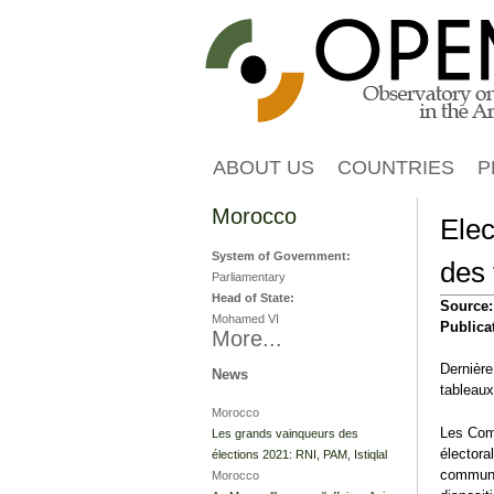
ABOUT US
COUNTRIES
P
Morocco
Elec
System of Government:
des 
Parliamentary
Head of State:
Source
Mohamed VI
Publica
More...
Dernière
News
tableaux 
Morocco
Les Comm
Les grands vainqueurs des
électoral
élections 2021: RNI, PAM, Istiqlal
communiq
Morocco