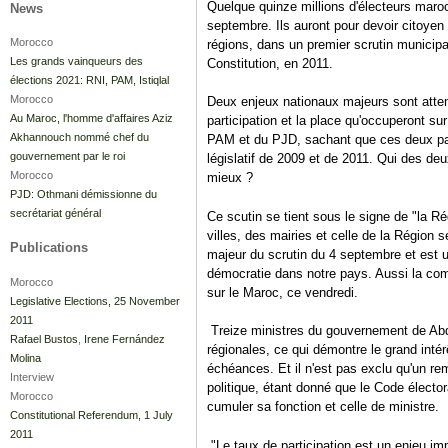
Quelque quinze millions d'électeurs maro
News
septembre. Ils auront pour devoir citoyen 
Morocco
régions, dans un premier scrutin municipal
Les grands vainqueurs des
Constitution, en 2011.
élections 2021: RNI, PAM, Istiqlal
Morocco
Deux enjeux nationaux majeurs sont attend
Au Maroc, l'homme d'affaires Aziz
participation et la place qu'occuperont su
Akhannouch nommé chef du
PAM et du PJD, sachant que ces deux part
gouvernement par le roi
législatif de 2009 et de 2011. Qui des de
Morocco
mieux ?
PJD: Othmani démissionne du
secrétariat général
Ce scutin se tient sous le signe de "la R
villes, des mairies et celle de la Région 
Publications
majeur du scrutin du 4 septembre et est u
démocratie dans notre pays. Aussi la com
Morocco
sur le Maroc, ce vendredi.
Legislative Elections, 25 November
2011
Treize ministres du gouvernement de Abde
Rafael Bustos
,
Irene Fernández
régionales, ce qui démontre le grand intér
Molina
échéances. Et il n'est pas exclu qu'un rem
Interview
politique, étant donné que le Code électo
Morocco
cumuler sa fonction et celle de ministre.
Constitutional Referendum, 1 July
2011
"Le taux de participation est un enjeu im