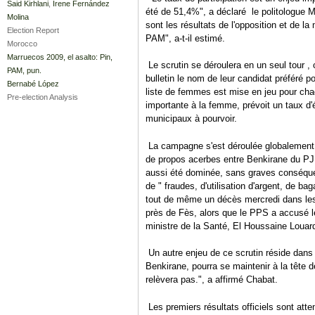
Said Kirhlani
,
Irene Fernández
été de 51,4%", a déclaré le politologue
Molina
sont les résultats de l'opposition et de la
Election Report
PAM", a-t-il estimé.
Morocco
Marruecos 2009, el asalto: Pin,
Le scrutin se déroulera en un seul tour 
PAM, pun.
bulletin le nom de leur candidat préféré p
Bernabé López
liste de femmes est mise en jeu pour cha
Pre-election Analysis
importante à la femme, prévoit un taux d
municipaux à pourvoir.
La campagne s'est déroulée globalement
de propos acerbes entre Benkirane du PJD
aussi été dominée, sans graves conséque
de " fraudes, d'utilisation d'argent, de b
tout de même un décès mercredi dans les r
près de Fès, alors que le PPS a accusé le
ministre de la Santé, El Houssaine Louard
Un autre enjeu de ce scrutin réside dans l
Benkirane, pourra se maintenir à la tête de
relèvera pas.", a affirmé Chabat.
Les premiers résultats officiels sont atte