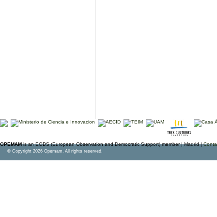
OPEMAM
is an EODS (European Observation and Democratic Support) member |
Madrid |
Conta
© Copyright 2026 Opemam. All rights reserved.