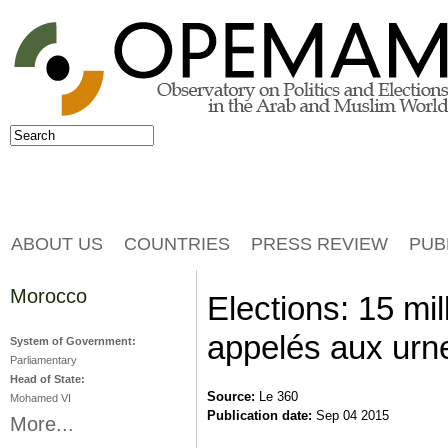
Jump to navigation
Search
Search form
ABOUT US
COUNTRIES
PRESS REVIEW
PUB
Morocco
Elections: 15 mi
appelés aux urn
System of Government:
Parliamentary
Head of State:
Source:
Le 360
Mohamed VI
Publication date:
Sep 04 2015
More...