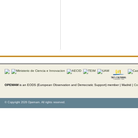
OPEMAM
is an EODS (European Observation and Democratic Support) member |
Madrid |
Co
© Copyright 2026 Opemam. All rights reserved.