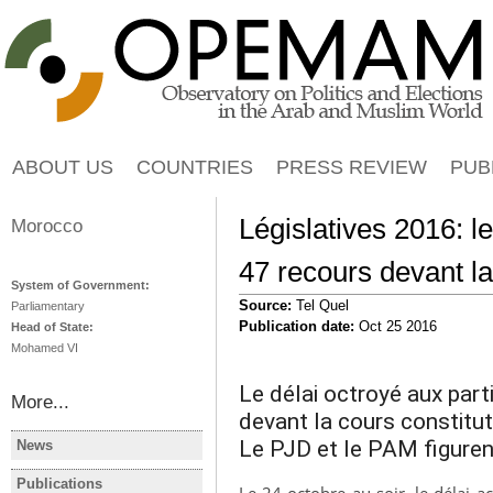
Jump to navigation
ABOUT US
COUNTRIES
PRESS REVIEW
PUB
Législatives 2016: 
Morocco
47 recours devant la
System of Government:
Source:
Tel Quel
Parliamentary
Publication date:
Oct 25 2016
Head of State:
Mohamed VI
Le délai octroyé aux par
More...
devant la cours constituti
Le PJD et le PAM figuren
News
MOROCCO
MOROCC
Les grands vainqueurs des
Au Maroc, 
Publications
Le 24 octobre au soir, le délai a
MOROCCO
MOROCC