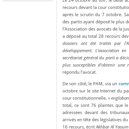
élections 2021: RNI, PAM,
Aziz Akha
Legislative Elections, 25
Constituti
recours devant la cour constitutio
Istiqlal
du gouvern
November 2011
July 2011
après le scrutin du 7 octobre. Sa
Rafael Bustos
,
Irene Fernández
Said Kirhlan
des partis ayant déposé le plus
Molina
Molina
Interview
Election Re
l’Association des avocats de la ju
a déposé au total 28 recours de
dossiers ont été traités par l’
développement. L’association en
secrétariat général du parti a déci
plus susceptibles d’obtenir une 
répondu l’avocat.
De son côté, le PAM, via un
com
octobre sur le site Internet du p
cour constitutionnelle,
« englobant
total, ce sont 76 plaintes que 
adressées devant des tribunaux
arrivés en tête des législatives d
16 recours, écrit
Akhbar Al Yaoum