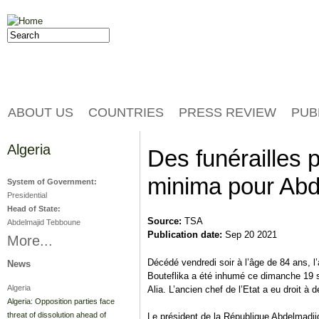
Jump to navigation
Search
Search form
ABOUT US
COUNTRIES
PRESS REVIEW
PUB
Algeria
Des funérailles p
minima pour Abde
System of Government:
Presidential
Head of State:
Source:
TSA
Abdelmajid Tebboune
Publication date:
Sep 20 2021
More...
Décédé vendredi soir à l’âge de 84 ans, l
News
Bouteflika a été inhumé ce dimanche 19 s
Algeria
Alia. L’ancien chef de l’Etat a eu droit à 
Algeria: Opposition parties face
threat of dissolution ahead of
Le président de la République Abdelmadji