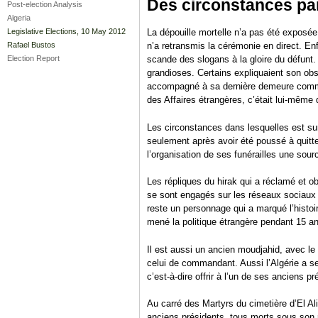
Des circonstances par
Post-election Analysis
Algeria
Legislative Elections, 10 May 2012
La dépouille mortelle n’a pas été exposée
Rafael Bustos
n’a retransmis la cérémonie en direct. Enf
Election Report
scande des slogans à la gloire du défunt. 
grandioses. Certains expliquaient son obs
accompagné à sa dernière demeure comme 
des Affaires étrangères, c’était lui-même q
Les circonstances dans lesquelles est su
seulement après avoir été poussé à quitter 
l’organisation de ses funérailles une sou
Les répliques du hirak qui a réclamé et o
se sont engagés sur les réseaux sociaux
reste un personnage qui a marqué l’histoir
mené la politique étrangère pendant 15 an
Il est aussi un ancien moudjahid, avec le
celui de commandant. Aussi l’Algérie a ses t
c’est-à-dire offrir à l’un de ses anciens p
Au carré des Martyrs du cimetière d’El Al
anciens présidents, tous morts sous son 