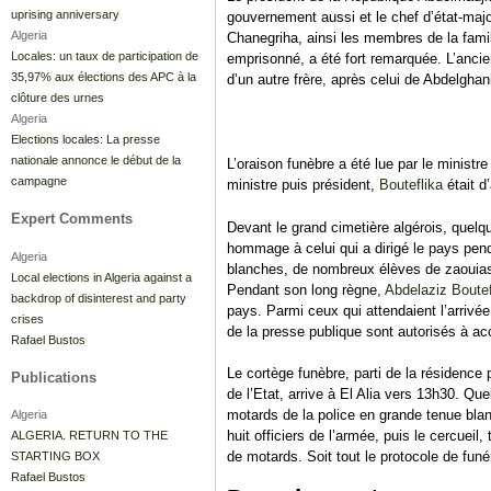
uprising anniversary
gouvernement aussi et le chef d’état-maj
Algeria
Chanegriha, ainsi les membres de la fami
Locales: un taux de participation de
emprisonné, a été fort remarquée. L’ancie
35,97% aux élections des APC à la
d’un autre frère, après celui de Abdelghani
clôture des urnes
Algeria
Elections locales: La presse
nationale annonce le début de la
L’oraison funèbre a été lue par le ministr
campagne
ministre puis président,
Bouteflika
était d
Expert Comments
Devant le grand cimetière algérois, quel
hommage à celui qui a dirigé le pays pen
Algeria
blanches, de nombreux élèves de zaouias 
Local elections in Algeria against a
Pendant son long règne,
Abdelaziz Boutef
backdrop of disinterest and party
pays. Parmi ceux qui attendaient l’arrivé
crises
de la presse publique sont autorisés à ac
Rafael Bustos
Le cortège funèbre, parti de la résidence 
Publications
de l’Etat, arrive à El Alia vers 13h30. Qu
motards de la police en grande tenue blan
Algeria
huit officiers de l’armée, puis le cercuei
ALGERIA. RETURN TO THE
de motards. Soit tout le protocole de funé
STARTING BOX
Rafael Bustos