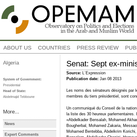
Jump to navigation
ABOUT US
COUNTRIES
PRESS REVIEW
PUB
Senat: Sept ex-minis
Algeria
Source:
L´Expression
Publication date:
Jan 08 2013
System of Government:
Presidential
Les noms des sénateurs désignés par le 
Head of State:
membres du tiers présidentiel, sont con
Abdelmajid Tebboune
Un communiqué du Conseil de la nation
More...
la liste des 30 heureux parlementaires. Il
«Abdelkader Bensalah, Mohamed Akha
News
Bougherbal, Mohamed Zakaria, Messaou
ALGERIA
ALGERIA
Mohamed Bentebba, Abdelkrim Korichi,
Algeria: Opposition parties
Locales: u
Expert Comments
ALGERIA