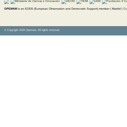
OPEMAM
is an EODS (European Observation and Democratic Support) member |
Madrid |
Co
© Copyright 2026 Opemam. All rights reserved.