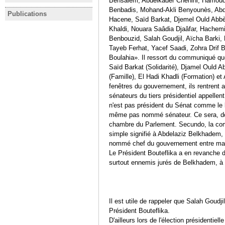
Bensalem, Abdelkader Chenini, Hamoud
face threat of dissolution
participat
Benbadis, Mohand-Akli Benyounès, Ab
Local elections in Algeria
ahead of uprising anniversary
élections 
Publications
ALGERIA
ALGERIA
Hacene, Saïd Barkat, Djemel Ould Abbè
against a backdrop of
des urnes
ALGERIA. RETURN TO THE
Legislativ
Khaldi, Nouara Saâdia Djaâfar, Hachemi
disinterest and party crises
STARTING BOX
2012
Benbouzid, Salah Goudjil, Aïcha Barki,
Rafael Bustos
Rafael Bustos
Rafael Bus
Tayeb Ferhat, Yacef Saadi, Zohra Drif 
Post-election Analysis
Election Re
Boulahia». Il ressort du communiqué qu
Saïd Barkat (Solidarité), Djamel Ould A
(Famille), El Hadi Khadli (Formation) e
fenêtres du gouvernement, ils rentrent 
sénateurs du tiers présidentiel appell
n'est pas président du Sénat comme le l
même pas nommé sénateur. Ce sera, don
chambre du Parlement. Secundo, la comp
simple signifié à Abdelaziz Belkhadem, 
nommé chef du gouvernement entre mai 
Le Président Bouteflika a en revanche
surtout ennemis jurés de Belkhadem, à s
Il est utile de rappeler que Salah Goudjil
Président Bouteflika.
D'ailleurs lors de l'élection présidentie