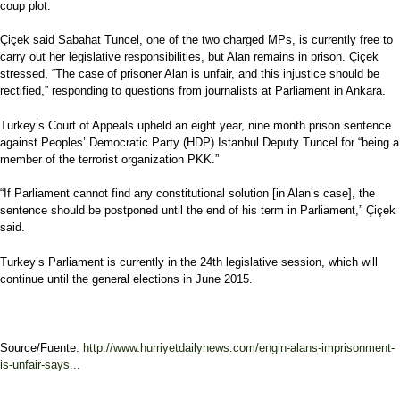
coup plot.
Çiçek said Sabahat Tuncel, one of the two charged MPs, is currently free to
carry out her legislative responsibilities, but Alan remains in prison. Çiçek
stressed, “The case of prisoner Alan is unfair, and this injustice should be
rectified,” responding to questions from journalists at Parliament in Ankara.
Turkey’s Court of Appeals upheld an eight year, nine month prison sentence
against Peoples’ Democratic Party (HDP) Istanbul Deputy Tuncel for “being a
member of the terrorist organization PKK.”
“If Parliament cannot find any constitutional solution [in Alan’s case], the
sentence should be postponed until the end of his term in Parliament,” Çiçek
said.
Turkey’s Parliament is currently in the 24th legislative session, which will
continue until the general elections in June 2015.
Source/Fuente:
http://www.hurriyetdailynews.com/engin-alans-imprisonment-
is-unfair-says...