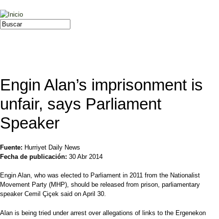
Jump to navigation
Buscar
Formulario de búsqueda
Engin Alan’s imprisonment is
unfair, says Parliament
Speaker
Fuente:
Hurriyet Daily News
Fecha de publicación:
30 Abr 2014
Engin Alan, who was elected to Parliament in 2011 from the Nationalist
Movement Party (MHP), should be released from prison, parliamentary
speaker Cemil Çiçek said on April 30.
Alan is being tried under arrest over allegations of links to the Ergenekon