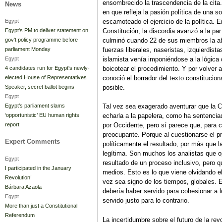
ensombrecido la trascendencia de la cita
News
en que refleja la pasión política de una 
escamoteado el ejercicio de la política. 
Egypt
Constitución, la discordia avanzó a la pa
Egypt's PM to deliver statement on
culminó cuando 22 de sus miembros la ab
gov't policy programme before
fuerzas liberales, naseristas, izquierdista
parliament Monday
islamista venía imponiéndose a la lógica 
Egypt
boicotear el procedimiento. Y por volver a 
4 candidates run for Egypt's newly-
conoció el borrador del texto constitucion
elected House of Representatives
posible.
Speaker, secret ballot begins
Egypt
Tal vez sea exagerado aventurar que la C
Egypt’s parliament slams
echarla a la papelera, como ha sentenciad
‘opportunistic’ EU human rights
por Occidente, pero sí parece que, para co
report
preocupante. Porque al cuestionarse el p
Expert Comments
políticamente el resultado, por más que 
legítima. Son muchos los analistas que op
Egypt
resultado de un proceso inclusivo, pero qu
I participated in the January
medios. Esto es lo que viene olvidando e
Revolution!
vez sea signo de los tiempos, globales. E
Bárbara Azaola
debería haber servido para cohesionar a l
Egypt
servido justo para lo contrario.
More than just a Constitutional
Referendum
La incertidumbre sobre el futuro de la re