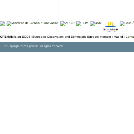
OPEMAM
is an EODS (European Observation and Democratic Support) member |
Madrid |
Conta
© Copyright 2026 Opemam. All rights reserved.